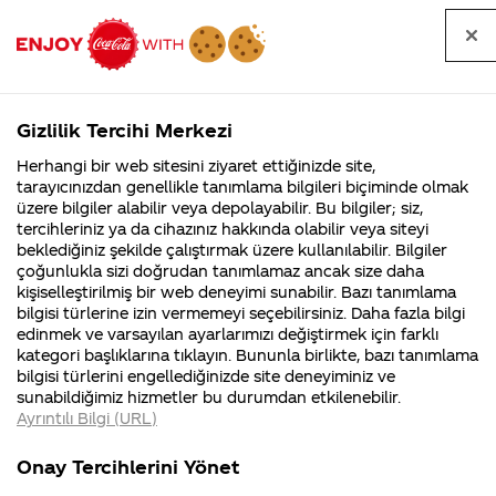
Tüm
Arama
Anasayfa
Haberler
Kapat
sorular
yap
Gizlilik Tercihi Merkezi
Arama yap
Herhangi bir web sitesini ziyaret ettiğinizde site,
Anasayfa
Sorular
Soru detayları
tarayıcınızdan genellikle tanımlama bilgileri biçiminde olmak
üzere bilgiler alabilir veya depolayabilir. Bu bilgiler; siz,
Coca-
Coca-
Kategoriler
Coca-Cola
Coca cola
kolayı
tercihleriniz ya da cihazınız hakkında olabilir veya siteyi
Cola'nın
Cola’yı
nerenin
İsrail malı mı
Filistin'de
kim
beklediğiniz şekilde çalıştırmak üzere kullanılabilir. Bilgiler
malı?
Yani ...
fabr...
buldu?
çoğunlukla sizi doğrudan tanımlamaz ancak size daha
günde 2 lt
kişiselleştirilmiş bir web deneyimi sunabilir. Bazı tanımlama
Kurumsal
Kamp
bilgisi türlerine izin vermemeyi seçebilirsiniz. Daha fazla bilgi
tüketen
edinmek ve varsayılan ayarlarımızı değiştirmek için farklı
4355 Soru
90 Soru
kategori başlıklarına tıklayın. Bununla birlikte, bazı tanımlama
biri olarak
Coca-Cola
Kampany
bilgisi türlerini engellediğinizde site deneyiminiz ve
Şirketi
hakkınd
sunabildiğimiz hizmetler bu durumdan etkilenebilir.
hakkında
ettikleri
çok fazla
Ayrıntılı Bilgi (URL)
merak
Kampan
ettikleriniz.
koşulları
Kurumsal
Kampanyala
içiyorsun
Fabrikalarımız,
kampany
Onay Tercihlerini Yönet
sertifikalarımız,
tarihleri
4355 Soru
90 Soru
faaliyet
temini v