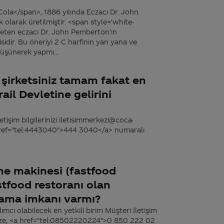
ola</span>, 1886 yılında Eczacı Dr. John
 olarak üretilmiştir. <span style='white-
eten eczacı Dr. John Pemberton’ın
idir. Bu öneriyi 2 C harfinin yan yana ve
düşünerek yapmı...
 şirketsiniz tamam fakat en
ail Devletine gelirini
tişim bilgilerinizi iletisimmerkezi@coca-
 href="tel:4443040">444 3040</a> numaralı
me makinesi (fastfood
stfood restoranı olan
alama imkanı varmı?
dımcı olabilecek en yetkili birim Müşteri İletişim
’mize, <a href="tel:08502220224">0 850 222 02