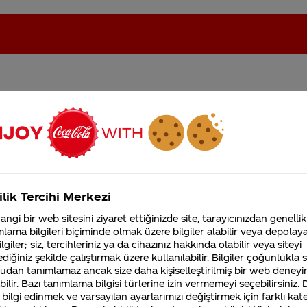
oca-Cola'nın Filistin'de fabr...
Coca-Cola’yı kim buldu?
Kurumsal
ilik Tercihi Merkezi
4355 Soru
ngi bir web sitesini ziyaret ettiğinizde site, tarayıcınızdan genellik
Coca-Cola Şirketi hakk
lama bilgileri biçiminde olmak üzere bilgiler alabilir veya depolayab
merak ettikleriniz.
ürkiye çalışanlarının isimlerini temsil etmek üzere
lgiler; siz, tercihleriniz ya da cihazınız hakkında olabilir veya siteyi
Fabrikalarımız,
diğiniz şekilde çalıştırmak üzere kullanılabilir. Bilgiler çoğunlukla si
erinde özelleştirme seçenekleri sunmamaktayız. İlgi ve
sertifikalarımız, faaliyet
udan tanımlamaz ancak size daha kişiselleştirilmiş bir web deneyi
gösterdiğimiz ülkeler,
tarihçemiz ve daha fazla
ilir. Bazı tanımlama bilgisi türlerine izin vermemeyi seçebilirsiniz.
 bilgi edinmek ve varsayılan ayarlarımızı değiştirmek için farklı kat