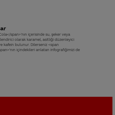
var
ola</span>’nın içerisinde su, şeker veya
endirici olarak karamel, asitliği düzenleyici
 ve kafein bulunur. Dilerseniz <span
n>'nın içindekileri anlatan infografiğimizi de