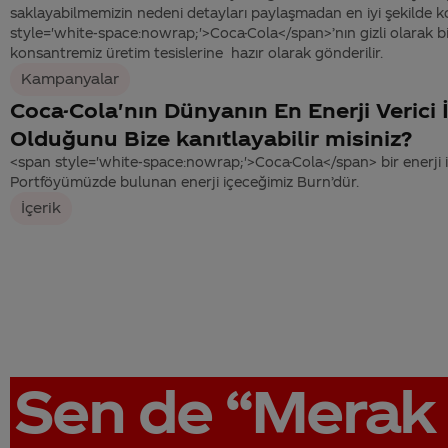
saklayabilmemizin nedeni detayları paylaşmadan en iyi şekilde k
style='white-space:nowrap;'>Coca-Cola</span>’nın gizli olarak b
konsantremiz üretim tesislerine hazır olarak gönderilir.
Kampanyalar
Coca-Cola'nın Dünyanın En Enerji Verici 
Olduğunu Bize kanıtlayabilir misiniz?
<span style='white-space:nowrap;'>Coca-Cola</span> bir enerji iç
Portföyümüzde bulunan enerji içeceğimiz Burn’dür.
İçerik
Sen de
“Merak 