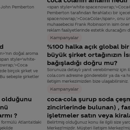
r. John Pemberton
<span style='white-space:nowrap;'>Coca-C
Pemberton tarafından ferahlatıcı bir içecek
space:nowrap;'>Coca-Cola</span>, onu ür
muhasebecisi Frank Robinson’ın isim öneris
reklam faaliyetlerinde estetik duracağını 
Kampanyalar
xd
%100 halka açık global bir
n>’nın doğal aroma
büyük şirket ortağınızın İsr
<span style='white-
bağışladığı doğru mu?
nowrap;'>Coca-
Sorunuza detaylı yanıt verebilmemiz için ile
zde birçok şirket ve
cola.com adresine gönderebilir ya da <a
 Bu sebeple şirketler
iletişim merkezimizden bize ulaşabilirsiniz.
Kampanyalar
nı olduğunu
coca-cola şurup soda çeş
ünü
zincirlerinde bulunan) , fa
armı ?
işletmeler satın veya kir
 formülü Atlanta’daki
Belirtmiş olduğunuz konu ile ilgili size yar
şekilde
Merkezi’mizdir. Müşteri İletişim Merkezi