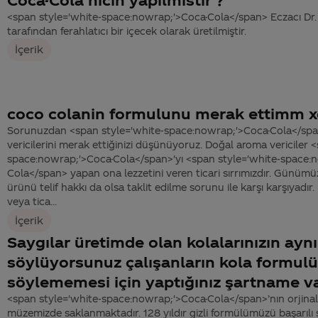
<span style='white-space:nowrap;'>Coca-Cola</span> Eczacı D
tarafından ferahlatıcı bir içecek olarak üretilmiştir.
İçerik
coco colanin formulunu merak ettimm 
Sorunuzdan <span style='white-space:nowrap;'>Coca-Cola</spa
vericilerini merak ettiğinizi düşünüyoruz. Doğal aroma vericiler 
space:nowrap;'>Coca-Cola</span>'yı <span style='white-space:
Cola</span> yapan ona lezzetini veren ticari sırrımızdır. Günümü
ürünü telif hakkı da olsa taklit edilme sorunu ile karşı karşıyadır.
veya tica...
İçerik
Saygılar üretimde olan kolalarınızın ay
söylüyorsunuz çalışanların kola formul
söylememesi için yaptığınız şartname v
<span style='white-space:nowrap;'>Coca-Cola</span>’nın orjinal
müzemizde saklanmaktadır. 128 yıldır gizli formülümüzü başarılı 