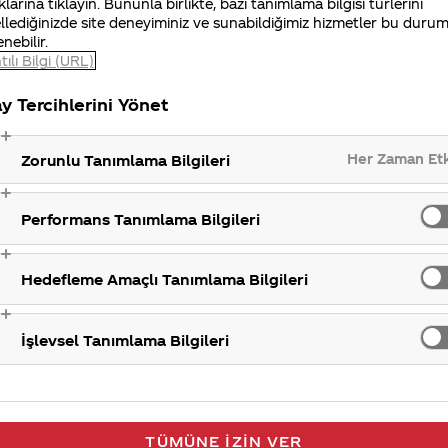
klarına tıklayın. Bununla birlikte, bazı tanımlama bilgisi türlerini
iniz Merak Ettim sitemizi ziyaret ettiğiniz için teşekkür
llediğinizde site deneyiminiz ve sunabildiğimiz hizmetler bu duru
enebilir.
tılı Bilgi (URL)
Ambala
y Tercihlerini Yönet
Her Zaman Et
Zorunlu Tanımlama Bilgileri
Performans Tanımlama Bilgileri
Hedefleme Amaçlı Tanımlama Bilgileri
İşlevsel Tanımlama Bilgileri
TÜMÜNE İZIN VER