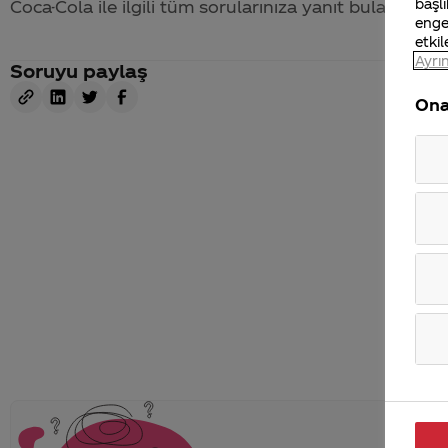
başlı
Coca-Cola
ile ilgili tüm sorularınıza yanıt bulabileceğ
enge
etkil
Ayrın
Soruyu paylaş
Ona