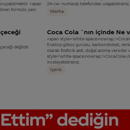
oruyabilmektir. <span
24</a> numaralı telefondan ulaşabilirsiniz.
ilinen formülü yani
Marka
İçeceği
Coca Cola `nın içinde Ne 
<span style='white-space:nowrap;'>Coca-C
fruktoz-glikoz şurubu, karbondioksit, renkl
eceği değildir.
olarak fosforik asit, doğal aroma vericiler
style='white-space:nowrap;'>Coca-Cola</spa
inceleyebilirsiniz.
İçerik
Ettim”
dediğin