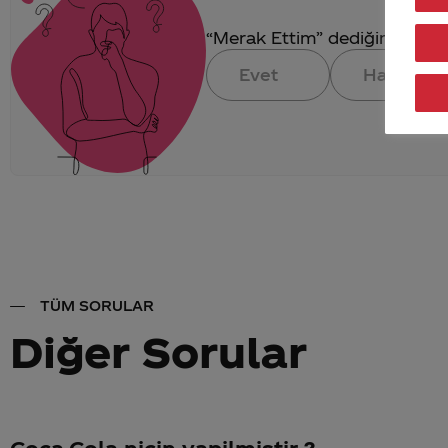
“Merak Ettim” dediğin konuya 
Evet
Hayır
TÜM SORULAR
Diğer Sorular
Coca-Cola nicin yapilmistir ?