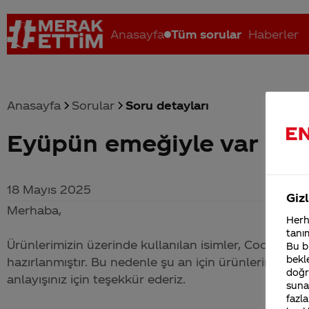
Anasayfa
Tüm sorular
Haberler
Anasayfa
Sorular
Soru detayları
Eyüpün emeğiyle var mı
Coca-Cola nerenin malı?
Coca cola İsrail malı mı Yani ...
C
18 Mayıs 2025
Gizl
Merhaba,
Herha
tanım
Ürünlerimizin üzerinde kullanılan isimler,
Coca-Cola
T
Bu bi
bekle
hazırlanmıştır. Bu nedenle şu an için ürünlerimiz üz
doğr
anlayışınız için teşekkür ederiz.
sunab
fazla