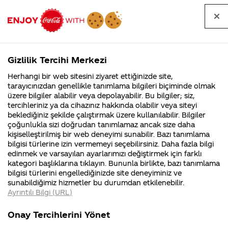
Tüm
Arama
Anasayfa
Haberler
Kapat
sorular
yap
Gizlilik Tercihi Merkezi
Arama yap
Herhangi bir web sitesini ziyaret ettiğinizde site,
Anasayfa
Sorular
Soru detayları
tarayıcınızdan genellikle tanımlama bilgileri biçiminde olmak
üzere bilgiler alabilir veya depolayabilir. Bu bilgiler; siz,
Coca-
Coca-
Kategoriler
Coca-Cola
Coca cola
colanın
tercihleriniz ya da cihazınız hakkında olabilir veya siteyi
Cola'nın
Cola’yı
nerenin
İsrail malı mı
Filistin'de
kim
beklediğiniz şekilde çalıştırmak üzere kullanılabilir. Bilgiler
malı?
Yani ...
fabr...
buldu?
çoğunlukla sizi doğrudan tanımlamaz ancak size daha
mideye
kişiselleştirilmiş bir web deneyimi sunabilir. Bazı tanımlama
Kurumsal
Kamp
bilgisi türlerine izin vermemeyi seçebilirsiniz. Daha fazla bilgi
zararı var
edinmek ve varsayılan ayarlarımızı değiştirmek için farklı
4355 Soru
90 Soru
kategori başlıklarına tıklayın. Bununla birlikte, bazı tanımlama
mıdır?
Coca-Cola
Kampany
bilgisi türlerini engellediğinizde site deneyiminiz ve
Şirketi
hakkınd
sunabildiğimiz hizmetler bu durumdan etkilenebilir.
hakkında
ettikleri
Ayrıntılı Bilgi (URL)
merak
Kampan
ettikleriniz.
koşulları
13
Kurumsal
Kampanyala
Fabrikalarımız,
kampany
Nisan
Onay Tercihlerini Yönet
sertifikalarımız,
tarihleri
2016
4355 Soru
90 Soru
faaliyet
temini v