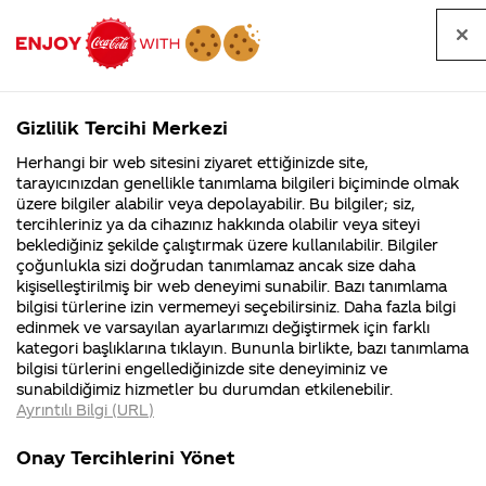
Tüm
Arama
Anasayfa
Haberler
Kapat
sorular
yap
Gizlilik Tercihi Merkezi
Arama yap
Herhangi bir web sitesini ziyaret ettiğinizde site,
Anasayfa
Sorular
Soru detayları
tarayıcınızdan genellikle tanımlama bilgileri biçiminde olmak
üzere bilgiler alabilir veya depolayabilir. Bu bilgiler; siz,
Coca-
Coca-
Kategoriler
Coca-Cola
Coca cola
Coca cola
tercihleriniz ya da cihazınız hakkında olabilir veya siteyi
Cola'nın
Cola’yı
nerenin
İsrail malı mı
Filistin'de
kim
beklediğiniz şekilde çalıştırmak üzere kullanılabilir. Bilgiler
malı?
Yani ...
fabr...
buldu?
çoğunlukla sizi doğrudan tanımlamaz ancak size daha
nın
kişiselleştirilmiş bir web deneyimi sunabilir. Bazı tanımlama
Kurumsal
Kamp
bilgisi türlerine izin vermemeyi seçebilirsiniz. Daha fazla bilgi
vucudumuza
edinmek ve varsayılan ayarlarımızı değiştirmek için farklı
4355 Soru
90 Soru
kategori başlıklarına tıklayın. Bununla birlikte, bazı tanımlama
herhangi bir
Coca-Cola
Kampany
bilgisi türlerini engellediğinizde site deneyiminiz ve
Şirketi
hakkınd
sunabildiğimiz hizmetler bu durumdan etkilenebilir.
hakkında
ettikleri
yarari
Ayrıntılı Bilgi (URL)
merak
Kampan
ettikleriniz.
koşulları
Kurumsal
Kampany
varmidir?
Fabrikalarımız,
kampany
Onay Tercihlerini Yönet
sertifikalarımız,
tarihleri
4355 Soru
90 Soru
faaliyet
temini v