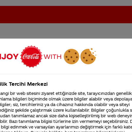
oca-Cola'nın Filistin'de fabr...
Coca-Cola’yı kim buldu?
Kurumsal
ilik Tercihi Merkezi
4355 Soru
ngi bir web sitesini ziyaret ettiğinizde site, tarayıcınızdan genellik
Coca-Cola Şirketi hakk
lama bilgileri biçiminde olmak üzere bilgiler alabilir veya depolayab
merak ettikleriniz.
lgiler; siz, tercihleriniz ya da cihazınız hakkında olabilir veya siteyi
Fabrikalarımız,
diğiniz şekilde çalıştırmak üzere kullanılabilir. Bilgiler çoğunlukla si
sertifikalarımız, faaliyet
, % 100’ü halka açık uluslararası bir şirket konumund
udan tanımlamaz ancak size daha kişiselleştirilmiş bir web deneyi
gösterdiğimiz ülkeler,
dini rejimlerden oluşan birbirinden farklı 206 ülkede
tarihçemiz ve daha fazla
ilir. Bazı tanımlama bilgisi türlerine izin vermemeyi seçebilirsiniz.
 bilgi edinmek ve varsayılan ayarlarımızı değiştirmek için farklı kat
 ülkeyi, hükümeti, herhangi bir ülkenin politikalarını, 