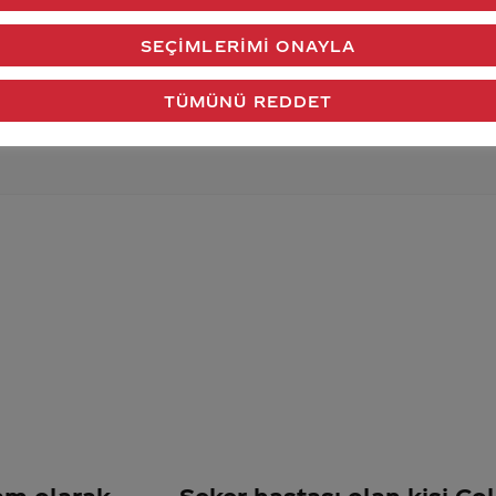
verdiğimiz cevap aklındaki soru işaretlerini giderdi 
SEÇIMLERIMI ONAYLA
Gönder
TÜMÜNÜ REDDET
tam olarak
Şeker hastası olan kişi Col