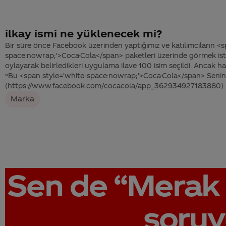
ilkay ismi ne yüklenecek mi?
Bir süre önce Facebook üzerinden yaptığımız ve katılımcıların <s
space:nowrap;'>Coca-Cola</span> paketleri üzerinde görmek isted
oylayarak belirledikleri uygulama ilave 100 isim seçildi. Ancak 
“Bu <span style='white-space:nowrap;'>Coca-Cola</span> Senin 
(https://www.facebook.com/cocacola/app_362934927183880) u
Marka
Sen de
“Merak 
soruy