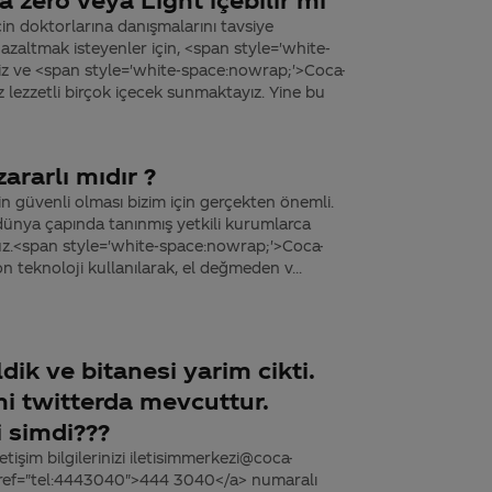
in doktorlarına danışmalarını tavsiye
ı azaltmak isteyenler için, <span style='white-
z ve <span style='white-space:nowrap;'>Coca-
z lezzetli birçok içecek sunmaktayız. Yine bu
rarlı mıdır ?
in güvenli olması bizim için gerçekten önemli.
dünya çapında tanınmış yetkili kurumlarca
ruz.<span style='white-space:nowrap;'>Coca-
n teknoloji kullanılarak, el değmeden v...
dik ve bitanesi yarim cikti.
mi twitterda mevcuttur.
 simdi???
tişim bilgilerinizi iletisimmerkezi@coca-
 href="tel:4443040">444 3040</a> numaralı