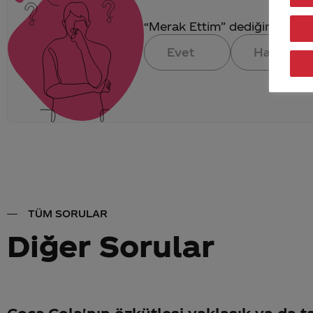
“Merak Ettim” dediğin konuya 
Evet
Hayır
TÜM SORULAR
Diğer Sorular
Coca-Cola'nın özkütlesi yaklaşık ya da 