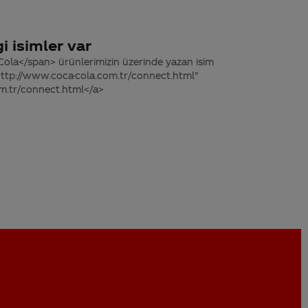
i isimler var
ola</span> ürünlerimizin üzerinde yazan isim
" http://www.coca-cola.com.tr/connect.html"
om.tr/connect.html</a>