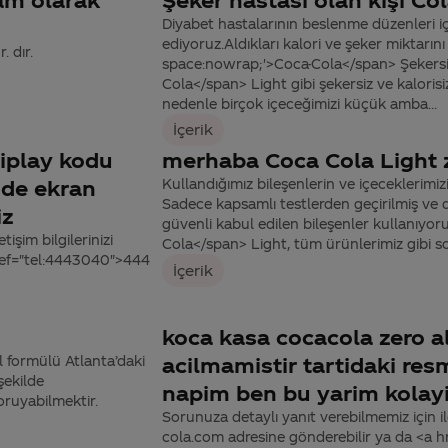
Diyabet hastalarının beslenme düzenleri iç
ediyoruz.Aldıkları kalori ve şeker miktarın
 dır.
space:nowrap;'>Coca-Cola</span> Şekersi
Cola</span> Light gibi şekersiz ve kalorisi
nedenle birçok içeceğimizi küçük amba...
İçerik
iplay kodu
merhaba Coca Cola Light za
mde ekran
Kullandığımız bileşenlerin ve içeceklerimiz
Sadece kapsamlı testlerden geçirilmiş ve 
iz
güvenli kabul edilen bileşenler kullanıyo
şim bilgilerinizi
Cola</span> Light, tüm ürünlerimiz gibi so
href="tel:4443040">444
İçerik
koca kasa cocacola zero al
 formülü Atlanta’daki
acilmamistir tartidaki res
şekilde
napim ben bu yarim kolayi
oruyabilmektir.
Sorunuza detaylı yanıt verebilmemiz için ile
cola.com adresine gönderebilir ya da <a