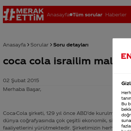
Anasayfa
Tüm sorular
Haberler
Anasayfa
Sorular
Soru detayları
coca cola israilim malımı
Coca-Cola nerenin malı?
Coca cola İsrail malı mı Yani ...
C
02 Şubat 2015
Gizl
Merhaba Başar,
Herha
tanım
Bu bi
bekle
Coca-Cola
şirketi, 129 yıl önce ABD’de kurulmuş olan
doğr
dünya coğrafyasında çok çeşitli ekonomik, siyasi ve 
sunab
fazla
faaliyetlerini yürütmektedir. Şirketimizin herhangi bir