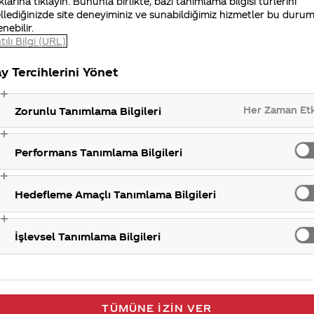
klarına tıklayın. Bununla birlikte, bazı tanımlama bilgisi türlerini
rail de faaliyet gösterdiğimiz ülkelerden sadece biridir
llediğinizde site deneyiminiz ve sunabildiğimiz hizmetler bu duru
enebilir.
I
tılı Bilgi (URL)
y Tercihlerini Yönet
Her Zaman Et
Zorunlu Tanımlama Bilgileri
Performans Tanımlama Bilgileri
Hedefleme Amaçlı Tanımlama Bilgileri
İşlevsel Tanımlama Bilgileri
TÜMÜNE İZIN VER