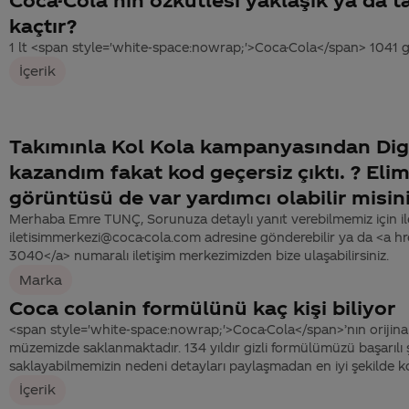
kaçtır?
1 lt <span style='white-space:nowrap;'>Coca-Cola</span> 1041 gr.
İçerik
Takımınla Kol Kola kampanyasından Dig
kazandım fakat kod geçersiz çıktı. ? Eli
görüntüsü de var yardımcı olabilir misin
Merhaba Emre TUNÇ, Sorunuza detaylı yanıt verebilmemiz için ileti
iletisimmerkezi@coca-cola.com adresine gönderebilir ya da <a 
3040</a> numaralı iletişim merkezimizden bize ulaşabilirsiniz.
Marka
Coca colanin formülünü kaç kişi biliyor
<span style='white-space:nowrap;'>Coca-Cola</span>’nın orijinal
müzemizde saklanmaktadır. 134 yıldır gizli formülümüzü başarılı 
saklayabilmemizin nedeni detayları paylaşmadan en iyi şekilde k
İçerik