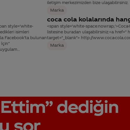
iletişim merkezimizden bize ulaşabilirsiniz.
Marka
coca cola kolalarında hang
pan style='white-
<span style='white-space:nowrap;'>Coca-C
ikleri isimleri
listesine buradan ulaşabilirsiniz:<a href=
hala Facebook’ta bulunan
target="_blank"> http://www.coca-cola.c
İçin”
Marka
ygulam...
Ettim”
dediğin
u sor