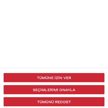
İletişim
Takip et
S.S.S
Kullanım
444 30 40
X / Twitter
Koşulları
Coca-Cola İletişim
Facebook
Merkezi
Veri Koruma
iletisimmerkezi@coca-
ve Gizlilik
cola.com
TÜMÜNE İZIN VER
Bilgi
Toplumu
SEÇIMLERIMI ONAYLA
Hizmetleri
TÜMÜNÜ REDDET
2026 © Coca-Cola Türkiye. Tüm hakları saklıdır.