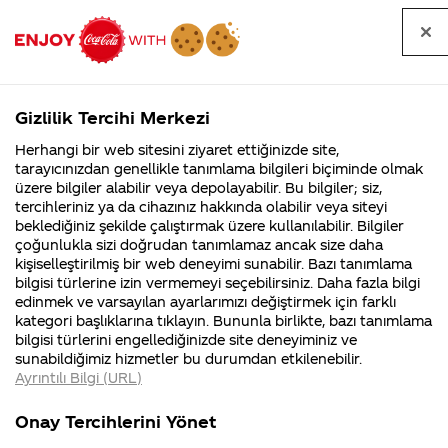
Tüm
Arama
Anasayfa
Haberler
Kapat
sorular
yap
Gizlilik Tercihi Merkezi
Arama yap
Herhangi bir web sitesini ziyaret ettiğinizde site,
Anasayfa
Sorular
Soru detayları
tarayıcınızdan genellikle tanımlama bilgileri biçiminde olmak
üzere bilgiler alabilir veya depolayabilir. Bu bilgiler; siz,
Coca-
Coca-
Kategoriler
Coca-Cola
Coca cola
coca cola
tercihleriniz ya da cihazınız hakkında olabilir veya siteyi
Cola'nın
Cola’yı
nerenin
İsrail malı mı
Filistin'de
kim
beklediğiniz şekilde çalıştırmak üzere kullanılabilir. Bilgiler
malı?
Yani ...
fabr...
buldu?
çoğunlukla sizi doğrudan tanımlamaz ancak size daha
nın sivilce
kişiselleştirilmiş bir web deneyimi sunabilir. Bazı tanımlama
Kurumsal
Kamp
bilgisi türlerine izin vermemeyi seçebilirsiniz. Daha fazla bilgi
yaptığı
edinmek ve varsayılan ayarlarımızı değiştirmek için farklı
4355 Soru
90 Soru
kategori başlıklarına tıklayın. Bununla birlikte, bazı tanımlama
doğru mu
Coca-Cola
Kampany
bilgisi türlerini engellediğinizde site deneyiminiz ve
Şirketi
hakkınd
sunabildiğimiz hizmetler bu durumdan etkilenebilir.
hakkında
ettikleri
?
Ayrıntılı Bilgi (URL)
merak
Kampan
ettikleriniz.
koşulları
Kurumsal
Kampanyalar
Fabrikalarımız,
kampany
Onay Tercihlerini Yönet
sertifikalarımız,
tarihleri
4355 Soru
90 Soru
10
faaliyet
temini v