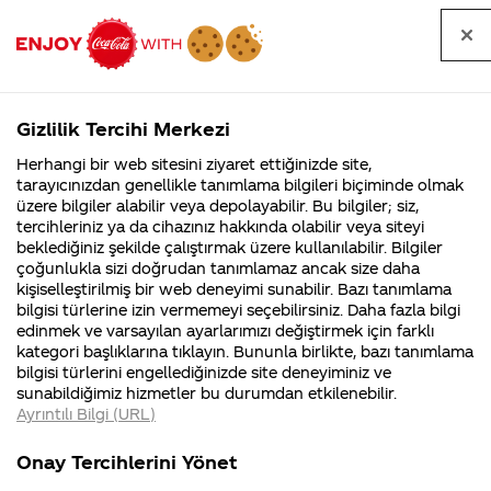
Tüm
Arama
Anasayfa
Haberler
Kapat
sorular
yap
Gizlilik Tercihi Merkezi
Arama yap
Herhangi bir web sitesini ziyaret ettiğinizde site,
Anasayfa
Sorular
Soru detayları
tarayıcınızdan genellikle tanımlama bilgileri biçiminde olmak
üzere bilgiler alabilir veya depolayabilir. Bu bilgiler; siz,
Coca-
Coca-
Kategori
Coca-Cola
Coca cola
coca cola nin
tercihleriniz ya da cihazınız hakkında olabilir veya siteyi
Cola'nın
Cola’yı
nerenin
İsrail malı mı
Filistin'de
kim
beklediğiniz şekilde çalıştırmak üzere kullanılabilir. Bilgiler
malı?
Yani ...
fabr...
buldu?
çoğunlukla sizi doğrudan tanımlamaz ancak size daha
neden helal
kişiselleştirilmiş bir web deneyimi sunabilir. Bazı tanımlama
Kurumsal
Kamp
bilgisi türlerine izin vermemeyi seçebilirsiniz. Daha fazla bilgi
sertifikasi yok
edinmek ve varsayılan ayarlarımızı değiştirmek için farklı
4355 Soru
90 Soru
kategori başlıklarına tıklayın. Bununla birlikte, bazı tanımlama
madem
Coca-Cola
Kampany
bilgisi türlerini engellediğinizde site deneyiminiz ve
Şirketi
hakkınd
sunabildiğimiz hizmetler bu durumdan etkilenebilir.
hakkında
ettikleri
tuketicilerinizi
Ayrıntılı Bilgi (URL)
merak
Kampan
ettikleriniz.
koşulları
Kurumsal
Ka
bu kadar
Fabrikalarımız,
kampany
Onay Tercihlerini Yönet
sertifikalarımız,
tarihleri
4355 Soru
90 So
faaliyet
temini v