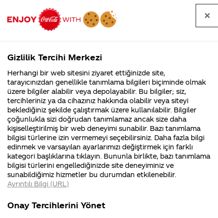
Tüm
Arama
Anasayfa
Haberler
Kapat
sorular
yap
Gizlilik Tercihi Merkezi
Arama yap
Herhangi bir web sitesini ziyaret ettiğinizde site,
Anasayfa
Sorular
Soru detayları
tarayıcınızdan genellikle tanımlama bilgileri biçiminde olmak
üzere bilgiler alabilir veya depolayabilir. Bu bilgiler; siz,
Coca-
Coca-
Kategoriler
Coca-Cola
Coca cola
Coca-
tercihleriniz ya da cihazınız hakkında olabilir veya siteyi
Cola'nın
Cola’yı
nerenin
İsrail malı mı
Filistin'de
kim
beklediğiniz şekilde çalıştırmak üzere kullanılabilir. Bilgiler
malı?
Yani ...
fabr...
buldu?
çoğunlukla sizi doğrudan tanımlamaz ancak size daha
Cola'nın
kişiselleştirilmiş bir web deneyimi sunabilir. Bazı tanımlama
Kurumsal
Kamp
bilgisi türlerine izin vermemeyi seçebilirsiniz. Daha fazla bilgi
içine
edinmek ve varsayılan ayarlarımızı değiştirmek için farklı
4355 Soru
90 Soru
kategori başlıklarına tıklayın. Bununla birlikte, bazı tanımlama
uyuşturucu
Coca-Cola
Kampany
bilgisi türlerini engellediğinizde site deneyiminiz ve
Şirketi
hakkınd
sunabildiğimiz hizmetler bu durumdan etkilenebilir.
hakkında
ettikleri
eklendii (bir
Ayrıntılı Bilgi (URL)
merak
Kampan
ettikleriniz.
koşulları
Kurumsal
Kampanya
dönem bile
Fabrikalarımız,
kampany
Onay Tercihlerini Yönet
sertifikalarımız,
tarihleri
4355 Soru
90 Soru
faaliyet
temini v