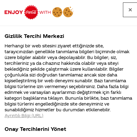
Tüm
Arama
Anasayfa
Haberler
Kapat
sorular
yap
Gizlilik Tercihi Merkezi
Arama yap
Herhangi bir web sitesini ziyaret ettiğinizde site,
Anasayfa
Sorular
Soru detayları
tarayıcınızdan genellikle tanımlama bilgileri biçiminde olmak
üzere bilgiler alabilir veya depolayabilir. Bu bilgiler; siz,
Coca-
Coca-
Kategoriler
Coca-Cola
Coca cola
1 günde
tercihleriniz ya da cihazınız hakkında olabilir veya siteyi
Cola'nın
Cola’yı
nerenin
İsrail malı mı
Filistin'de
kim
beklediğiniz şekilde çalıştırmak üzere kullanılabilir. Bilgiler
malı?
Yani ...
fabr...
buldu?
çoğunlukla sizi doğrudan tanımlamaz ancak size daha
dünya
kişiselleştirilmiş bir web deneyimi sunabilir. Bazı tanımlama
Kurumsal
Kamp
bilgisi türlerine izin vermemeyi seçebilirsiniz. Daha fazla bilgi
genelinde
edinmek ve varsayılan ayarlarımızı değiştirmek için farklı
4355 Soru
90 Soru
kategori başlıklarına tıklayın. Bununla birlikte, bazı tanımlama
ortalama
Coca-Cola
Kampany
bilgisi türlerini engellediğinizde site deneyiminiz ve
Şirketi
hakkınd
sunabildiğimiz hizmetler bu durumdan etkilenebilir.
hakkında
ettikleri
kaç tane
Ayrıntılı Bilgi (URL)
merak
Kampan
ettikleriniz.
koşulları
Kurumsal
Kampanyala
coca cola
Fabrikalarımız,
kampany
Onay Tercihlerini Yönet
sertifikalarımız,
tarihleri
4355 Soru
90 Soru
faaliyet
temini v