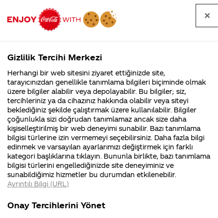
Tüm
Arama
Anasayfa
Haberler
Kapat
sorular
yap
Gizlilik Tercihi Merkezi
Arama yap
Herhangi bir web sitesini ziyaret ettiğinizde site,
Anasayfa
Sorular
Soru detayları
tarayıcınızdan genellikle tanımlama bilgileri biçiminde olmak
üzere bilgiler alabilir veya depolayabilir. Bu bilgiler; siz,
Coca-
Coca-
Kategoriler
Coca-Cola
Coca cola
coca
tercihleriniz ya da cihazınız hakkında olabilir veya siteyi
Cola'nın
Cola’yı
nerenin
İsrail malı mı
Filistin'de
kim
beklediğiniz şekilde çalıştırmak üzere kullanılabilir. Bilgiler
malı?
Yani ...
fabr...
buldu?
çoğunlukla sizi doğrudan tanımlamaz ancak size daha
cola'nın
kişiselleştirilmiş bir web deneyimi sunabilir. Bazı tanımlama
Kurumsal
Kamp
bilgisi türlerine izin vermemeyi seçebilirsiniz. Daha fazla bilgi
içinde bi
edinmek ve varsayılan ayarlarımızı değiştirmek için farklı
4355 Soru
90 Soru
kategori başlıklarına tıklayın. Bununla birlikte, bazı tanımlama
tür
Coca-Cola
Kampany
bilgisi türlerini engellediğinizde site deneyiminiz ve
Şirketi
hakkınd
sunabildiğimiz hizmetler bu durumdan etkilenebilir.
hakkında
ettikleri
tatlandırıcı
Ayrıntılı Bilgi (URL)
merak
Kampan
ettikleriniz.
koşulları
Kurumsal
Kampanyal
bir böcel
Fabrikalarımız,
kampany
Onay Tercihlerini Yönet
sertifikalarımız,
tarihleri
4355 Soru
90 Soru
faaliyet
temini v