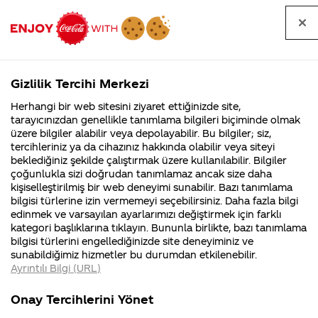
Tüm
Arama
Anasayfa
Haberler
Kapat
sorular
yap
Gizlilik Tercihi Merkezi
Arama yap
Herhangi bir web sitesini ziyaret ettiğinizde site,
Anasayfa
Sorular
Soru detayları
tarayıcınızdan genellikle tanımlama bilgileri biçiminde olmak
üzere bilgiler alabilir veya depolayabilir. Bu bilgiler; siz,
Coca-
Coca-
Kategoriler
Coca-Cola
Coca cola
coca-cola
tercihleriniz ya da cihazınız hakkında olabilir veya siteyi
Cola'nın
Cola’yı
nerenin
İsrail malı mı
Filistin'de
kim
beklediğiniz şekilde çalıştırmak üzere kullanılabilir. Bilgiler
malı?
Yani ...
fabr...
buldu?
çoğunlukla sizi doğrudan tanımlamaz ancak size daha
nın içinde
kişiselleştirilmiş bir web deneyimi sunabilir. Bazı tanımlama
Kurumsal
Kamp
bilgisi türlerine izin vermemeyi seçebilirsiniz. Daha fazla bilgi
bataklıktaki
edinmek ve varsayılan ayarlarımızı değiştirmek için farklı
4355 Soru
90 Soru
kategori başlıklarına tıklayın. Bununla birlikte, bazı tanımlama
böcek
Coca-Cola
Kampany
bilgisi türlerini engellediğinizde site deneyiminiz ve
Şirketi
hakkınd
sunabildiğimiz hizmetler bu durumdan etkilenebilir.
hakkında
ettikleri
özlerimi
Ayrıntılı Bilgi (URL)
merak
Kampan
ettikleriniz.
koşulları
Kurumsal
Kampanya
kullanılıyor
Fabrikalarımız,
kampany
Onay Tercihlerini Yönet
sertifikalarımız,
tarihleri
4355 Soru
90 Soru
faaliyet
temini v