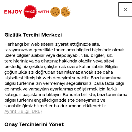
Tüm
Arama
Anasayfa
Haberler
Kapat
sorular
yap
Gizlilik Tercihi Merkezi
Arama yap
Herhangi bir web sitesini ziyaret ettiğinizde site,
Anasayfa
Sorular
Soru detayları
tarayıcınızdan genellikle tanımlama bilgileri biçiminde olmak
üzere bilgiler alabilir veya depolayabilir. Bu bilgiler; siz,
Coca-
Coca-
Kategoriler
Coca-Cola
Coca cola
Merak
tercihleriniz ya da cihazınız hakkında olabilir veya siteyi
Cola'nın
Cola’yı
nerenin
İsrail malı mı
Filistin'de
kim
beklediğiniz şekilde çalıştırmak üzere kullanılabilir. Bilgiler
malı?
Yani ...
fabr...
buldu?
çoğunlukla sizi doğrudan tanımlamaz ancak size daha
ediyorum
kişiselleştirilmiş bir web deneyimi sunabilir. Bazı tanımlama
Kurumsal
Kamp
bilgisi türlerine izin vermemeyi seçebilirsiniz. Daha fazla bilgi
aldığım
edinmek ve varsayılan ayarlarımızı değiştirmek için farklı
4355 Soru
90 Soru
kategori başlıklarına tıklayın. Bununla birlikte, bazı tanımlama
200 ml
Coca-Cola
Kampany
bilgisi türlerini engellediğinizde site deneyiminiz ve
Şirketi
hakkınd
sunabildiğimiz hizmetler bu durumdan etkilenebilir.
hakkında
ettikleri
depozitolu
Ayrıntılı Bilgi (URL)
merak
Kampan
ettikleriniz.
koşulları
Kurumsal
Kampanya
açılmamış
Fabrikalarımız,
kampany
Onay Tercihlerini Yönet
sertifikalarımız,
tarihleri
4355 Soru
90 Soru
faaliyet
temini v