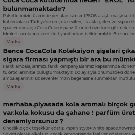
bulunmamaktadır?
Paketlerimizin üzerinde yer alan isimler IPSOS araştırma şirketi il
katılımcıların Türkiye'de en çok sevilen, ilk akla gelen ve <span s
space:nowrap;'>Coca-Cola</span> ürünleri üzerinde görmek iste
isimleri sorularına verdikleri yanıtlardan belirlenmiştir. Bu sorulara
Marka
Bence CocaCola Koleksiyon şişeleri çıka
sigara firması yapmıştı bir ara bu müm
Farklı ambalajlarımızı, farklı kampanyalarımız kapsamında dönem
tüketicilerimizle buluşturmaktayız. Dolayısıyla önümüzdeki döne
ambalajlarımızı siz sevenlerimizin beğenisine sunmaktan mutlulu
Marka
merhaba.piyasada kola aromalı birçok 
var.kola kokusu da şahane ! parfüm ür
denemiyorsunuz ?
Öncelikle çok teşekkür ederiz. <span style='white-space:nowra
Şirketi olarak alkolsüz içecek kategorisinde faaliyet gösteriyor 