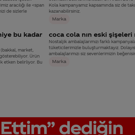
imiz aracılığı ile <span
Kola kampanyamız kapsamında siz de takım
zi de sizlerle
kazanabilirsiniz.
Marka
 niye bu kadar
coca cola nın eski şişeler
Nostaljik ambalajlarımızı farklı kampany
tüketicilerimizle buluşturmaktayız. Dolay
n (bakkal, market,
ambalajlarımızı siz sevenlerimizin beğeni
 gösterebiliyor. Ürün
Marka
 etken belirliyor. Bu
Ettim”
dediğin