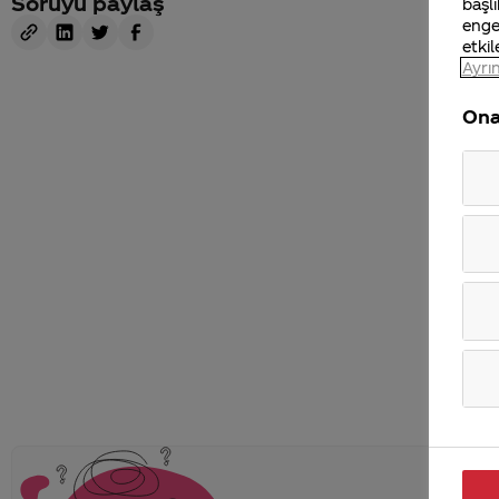
Soruyu paylaş
başlı
enge
etkil
Ayrın
Ona