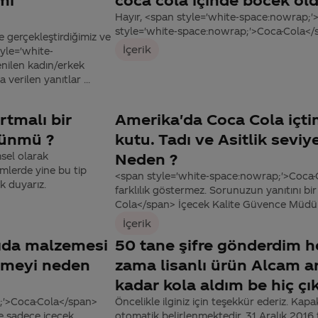
Hayır, <span style='white-space:nowrap;'
style='white-space:nowrap;'>Coca-Cola</sp
e gerçekleştirdiğimiz ve
İçerik
tyle='white-
nilen kadın/erkek
 verilen yanıtlar ...
rtmalı bir
Amerika'da Coca Cola içti
künmü ?
kutu. Tadı ve Asitlik seviy
sel olarak
Neden ?
mlerde yine bu tip
<span style='white-space:nowrap;'>Coca-
k duyarız.
farklılık göstermez. Sorunuzun yanıtını b
Cola</span> İçecek Kalite Güvence Müdürü A
İçerik
gıda malzemesi
50 tane şifre gönderdim h
etmeyi neden
zama lisanlı ürün Alcam ar
kadar kola aldım be hiç ç
p;'>Coca-Cola</span>
Öncelikle ilginiz için teşekkür ederiz. Kapa
ve sadece içecek
otomatik belirlenmektedir. 31 Aralık 2016