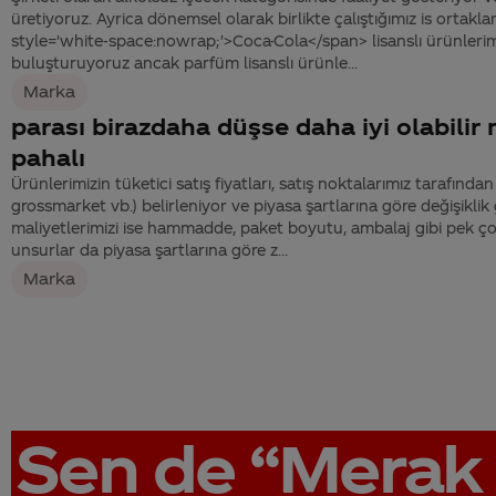
üretiyoruz. Ayrica dönemsel olarak birlikte çalıştığımız is ortaklar
style='white-space:nowrap;'>Coca-Cola</span> lisanslı ürünlerimi
buluşturuyoruz ancak parfüm lisanslı ürünle...
Marka
parası birazdaha düşse daha iyi olabilir
pahalı
Ürünlerimizin tüketici satış fiyatları, satış noktalarımız tarafında
grossmarket vb.) belirleniyor ve piyasa şartlarına göre değişiklik
maliyetlerimizi ise hammadde, paket boyutu, ambalaj gibi pek çok
unsurlar da piyasa şartlarına göre z...
Marka
Sen de
“Merak 