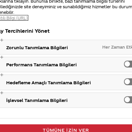
klarına tıklayın. Bununla birlikte, bazı tanımlama bilgisi türlerini
Coca-Cola
llediğinizde site deneyiminiz ve sunabildiğimiz hizmetler bu duru
enebilir.
tılı Bilgi (URL)
y Tercihlerini Yönet
Her Zaman Et
Zorunlu Tanımlama Bilgileri
Performans Tanımlama Bilgileri
Hedefleme Amaçlı Tanımlama Bilgileri
İşlevsel Tanımlama Bilgileri
TÜMÜNE İZIN VER