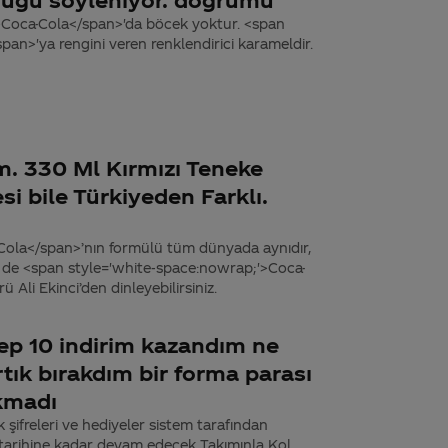
>Coca-Cola</span>'da böcek yoktur. <span
an>'ya rengini veren renklendirici karameldir.
m. 330 Ml Kırmızı Teneke
esi bile Türkiyeden Farklı.
Cola</span>’nın formülü tüm dünyada aynıdır,
ir de <span style='white-space:nowrap;'>Coca-
li Ekinci’den dinleyebilirsiniz.
ep 10 indirim kazandım ne
tık bırakdım bir forma parası
ıkmadı
k şifreleri ve hediyeler sistem tarafından
 tarihine kadar devam edecek Takımınla Kol