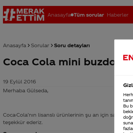
Anasayfa
Tüm sorular
Haberler
Anasayfa
Sorular
Soru detayları
Coca Cola mini buzdolabı
Coca-Cola nerenin malı?
Coca cola İsrail malı mı Yani ...
C
19 Eylül 2016
Gizl
Merhaba Gülseda,
Herha
tanım
Bu bi
bekle
Coca-Cola
’nın lisanslı ürünlerinin şu an için satışın
doğr
teşekkür ederiz.
sunab
fazla