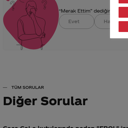
“Merak Ettim” dediğin konuya 
Evet
Hayır
TÜM SORULAR
Diğer Sorular
Coca CoLa kutularında neden "EROL" is