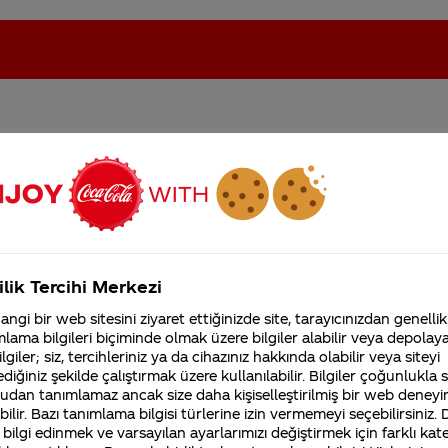
na nasıl sahip olabilirim
oca-Cola'nın Filistin'de fabr...
Coca-Cola’yı kim buldu?
Kurumsal
ilik Tercihi Merkezi
4355 Soru
ngi bir web sitesini ziyaret ettiğinizde site, tarayıcınızdan genellik
Coca-Cola Şirketi hakk
lama bilgileri biçiminde olmak üzere bilgiler alabilir veya depolayab
merak ettikleriniz.
lgiler; siz, tercihleriniz ya da cihazınız hakkında olabilir veya siteyi
Fabrikalarımız,
diğiniz şekilde çalıştırmak üzere kullanılabilir. Bilgiler çoğunlukla si
sertifikalarımız, faaliyet
ın bulunduğu bir yer ya da mecra bulunmuyor. İlginiz içi
gösterdiğimiz ülkeler,
udan tanımlamaz ancak size daha kişiselleştirilmiş bir web deneyi
tarihçemiz ve daha fazla
ilir. Bazı tanımlama bilgisi türlerine izin vermemeyi seçebilirsiniz.
 bilgi edinmek ve varsayılan ayarlarımızı değiştirmek için farklı kat