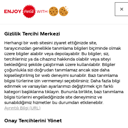
Tüm
Arama
Anasayfa
Haberler
Kapat
sorular
yap
Gizlilik Tercihi Merkezi
Arama yap
Herhangi bir web sitesini ziyaret ettiğinizde site,
Anasayfa
Sorular
Soru detayları
tarayıcınızdan genellikle tanımlama bilgileri biçiminde olmak
üzere bilgiler alabilir veya depolayabilir. Bu bilgiler; siz,
Coca-
Coca-
Kategoriler
Coca-Cola
Coca cola
Coca cola
tercihleriniz ya da cihazınız hakkında olabilir veya siteyi
Cola'nın
Cola’yı
nerenin
İsrail malı mı
Filistin'de
kim
beklediğiniz şekilde çalıştırmak üzere kullanılabilir. Bilgiler
malı?
Yani ...
fabr...
buldu?
çoğunlukla sizi doğrudan tanımlamaz ancak size daha
nın içinde
kişiselleştirilmiş bir web deneyimi sunabilir. Bazı tanımlama
Kurumsal
Kamp
bilgisi türlerine izin vermemeyi seçebilirsiniz. Daha fazla bilgi
ne var
edinmek ve varsayılan ayarlarımızı değiştirmek için farklı
4355 Soru
90 Soru
kategori başlıklarına tıklayın. Bununla birlikte, bazı tanımlama
Coca-Cola
Kampany
bilgisi türlerini engellediğinizde site deneyiminiz ve
Şirketi
hakkınd
06 Nisan
sunabildiğimiz hizmetler bu durumdan etkilenebilir.
hakkında
ettikleri
2017
Ayrıntılı Bilgi (URL)
merak
Kampan
ettikleriniz.
koşulları
Merhaba Tuana,
Kurumsal
Kampanyal
Fabrikalarımız,
kampany
Onay Tercihlerini Yönet
sertifikalarımız,
tarihleri
4355 Soru
90 Soru
Coca-Cola
’nın içerisinde
faaliyet
temini v