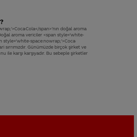
?
wrap;'>Coca-Cola</span>’nın doğal aroma
 Doğal aroma vericiler <span style='white-
n style='white-space:nowrap;'>Coca-
ri sırrımızdır. Günümüzde birçok şirket ve
nu ile karşı karşıyadır. Bu sebeple şirketler