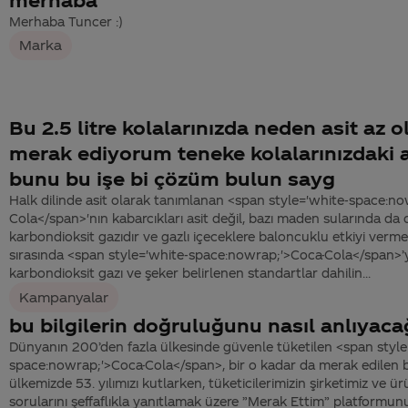
Merhaba Tuncer :)
Marka
Bu 2.5 litre kolalarınızda neden asit az
merak ediyorum teneke kolalarınızdaki a
bunu bu işe bi çözüm bulun sayg
Halk dilinde asit olarak tanımlanan <span style='white-space:n
Cola</span>'nın kabarcıkları asit değil, bazı maden sularında da
karbondioksit gazıdır ve gazlı içeceklere baloncuklu etkiyi vermek
sırasında <span style='white-space:nowrap;'>Coca-Cola</span>’
karbondioksit gazı ve şeker belirlenen standartlar dahilin...
Kampanyalar
bu bilgilerin doğruluğunu nasıl anlıyaca
Dünyanın 200’den fazla ülkesinde güvenle tüketilen <span style
space:nowrap;'>Coca-Cola</span>, bir o kadar da merak edilen b
ülkemizde 53. yılımızı kutlarken, tüketicilerimizin şirketimiz ve
sorularını şeffaflıkla yanıtlamak üzere ”Merak Ettim” platformun