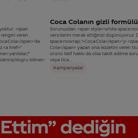
Coca Colanın gizli formülü
yoktur. <span
Sorunuzdan <span style='white-space:no
rengini veren
vericilerini merak ettiğinizi düşünüyoruz.
Coca-Cola</span>’da
space:nowrap;'>Coca-Cola</span>'yı <spa
z.<a href="
Cola</span> yapan ona lezzetini veren tica
nen-yanlislar/"
ürünü telif hakkı da olsa taklit edilme soru
leriniz/dogru-bilinen-
veya tica...
Kampanyalar
Ettim”
dediğin