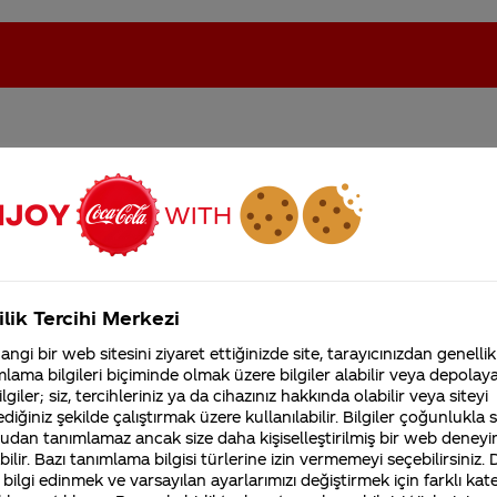
izi nasıl yazdırabiliriz ?
oca-Cola'nın Filistin'de fabr...
Coca-Cola’yı kim buldu?
Kurumsal
ilik Tercihi Merkezi
4355 Soru
ngi bir web sitesini ziyaret ettiğinizde site, tarayıcınızdan genellik
Coca-Cola Şirketi hakk
lama bilgileri biçiminde olmak üzere bilgiler alabilir veya depolayab
merak ettikleriniz.
lgiler; siz, tercihleriniz ya da cihazınız hakkında olabilir veya siteyi
Fabrikalarımız,
diğiniz şekilde çalıştırmak üzere kullanılabilir. Bilgiler çoğunlukla si
sertifikalarımız, faaliyet
lımcıların
Coca-Cola
paketleri üzerinde görmek istedik
udan tanımlamaz ancak size daha kişiselleştirilmiş bir web deneyi
gösterdiğimiz ülkeler,
 isim seçildi. Ancak hala Facebook’ta bulunan “Bu
Coca
tarihçemiz ve daha fazla
ilir. Bazı tanımlama bilgisi türlerine izin vermemeyi seçebilirsiniz.
 bilgi edinmek ve varsayılan ayarlarımızı değiştirmek için farklı kat
pp_362934927183880) uygulamamız üzerinden kendi i