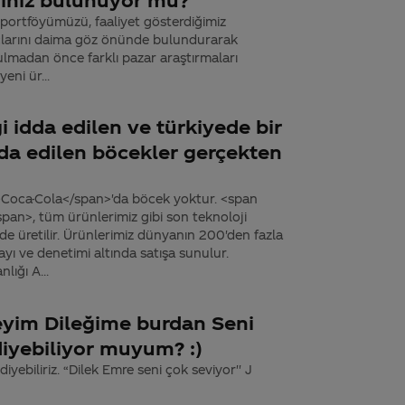
n portföyümüzü, faaliyet gösterdiğimiz
yaçlarını daima göz önünde bulundurarak
nulmadan önce farklı pazar araştırmaları
eni ür...
i idda edilen ve türkiyede bir
da edilen böcekler gerçekten
>Coca-Cola</span>'da böcek yoktur. <span
pan>, tüm ürünlerimiz gibi son teknoloji
e üretilir. Ürünlerimiz dünyanın 200'den fazla
ı ve denetimi altında satışa sunulur.
lığı A...
şeyim Dileğime burdan Seni
yebiliyor muyum? :)
e diyebiliriz. “Dilek Emre seni çok seviyor'' J