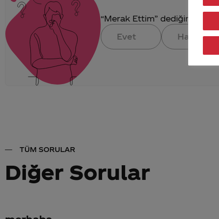
“Merak Ettim” dediğin konuya 
Evet
Hayır
TÜM SORULAR
Diğer Sorular
merhaba