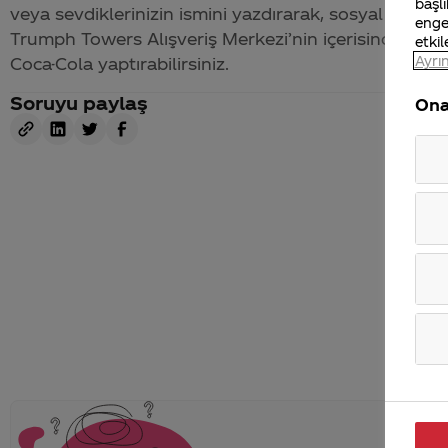
başlı
veya sevdiklerinizin ismini yazdırarak, sosyal medya
enge
Trumph Towers Alışveriş Merkezi’nin içerisinde bul
etkil
Ayrın
Coca-Cola
yaptırabilirsiniz.
Soruyu paylaş
Ona