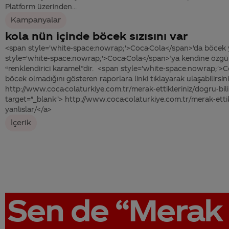
Platform üzerinden...
Kampanyalar
kola nün içinde böcek sızısını var
<span style='white-space:nowrap;'>Coca-Cola</span>'da böcek 
style='white-space:nowrap;'>Coca-Cola</span>’ya kendine özgü 
“renklendirici karamel”dir. <span style='white-space:nowrap;'>
böcek olmadığını gösteren raporlara linki tıklayarak ulaşabilirsini
http://www.coca-colaturkiye.com.tr/merak-ettikleriniz/dogru-bili
target="_blank"> http://www.coca-colaturkiye.com.tr/merak-ettik
yanlislar/</a>
İçerik
Sen de
“Merak 