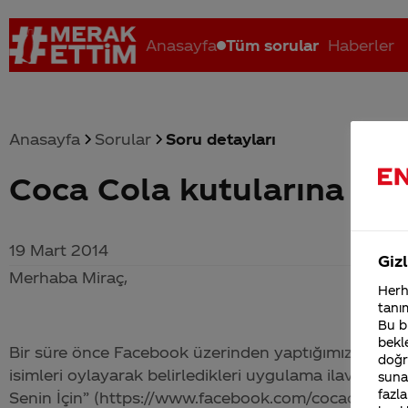
Anasayfa
Tüm sorular
Haberler
Anasayfa
Sorular
Soru detayları
Coca Cola kutularına ismim
Coca-Cola nerenin malı?
Coca cola İsrail malı mı Yani ...
C
19 Mart 2014
Gizl
Merhaba Miraç,
Herha
tanım
Bu bi
bekle
Bir süre önce Facebook üzerinden yaptığımız ve katı
doğr
isimleri oylayarak belirledikleri uygulama ilave 100
sunab
fazla
Senin İçin” (https://www.facebook.com/cocacola/a