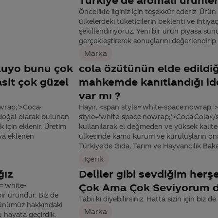
Öncelikle ilginiz için teşekkür ederiz. Ürü
ülkelerdeki tüketicilerin beklenti ve ihti
şekillendiriyoruz. Yeni bir ürün piyasa su
gerçekleştirerek sonuçlarını değerlendirip y
Marka
 oluyo bunu çok
cola özütünün elde edildiğ
sit çok güzel
mahkemde kanıtlandığı id
var mı ?
owrap;'>Coca-
Hayır. <span style='white-space:nowrap;'
 doğal olarak bulunan
style='white-space:nowrap;'>Coca-Cola</s
 için eklenir. Üretim
kullanılarak el değmeden ve yüksek kalited
ya eklenen
ülkesinde kamu kurum ve kuruluşların onay
Türkiye’de Gıda, Tarım ve Hayvancılık Bakan
İçerik
ğız
Deliler gibi sevdiğim her
='white-
Çok Ama Çok Seviyorum di
ir üründür. Biz de
Tabii ki diyebilirsiniz. Hatta sizin için biz d
 ürünümüz hakkındaki
Marka
u hayata geçirdik.