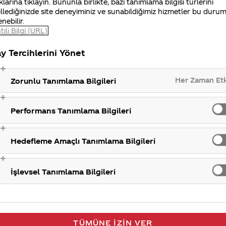
klarına tıklayın. Bununla birlikte, bazı tanımlama bilgisi türlerini
 üzerinden paylaşabilirsiniz. Ayrıca, İstanbul Mecidiye
llediğinizde site deneyiminiz ve sunabildiğimiz hizmetler bu duru
unan
Coca-Cola
dükkanını ziyaret ederek isminize özel
enebilir.
tılı Bilgi (URL)
y Tercihlerini Yönet
Her Zaman Et
Zorunlu Tanımlama Bilgileri
Performans Tanımlama Bilgileri
Hedefleme Amaçlı Tanımlama Bilgileri
İşlevsel Tanımlama Bilgileri
TÜMÜNE İZIN VER