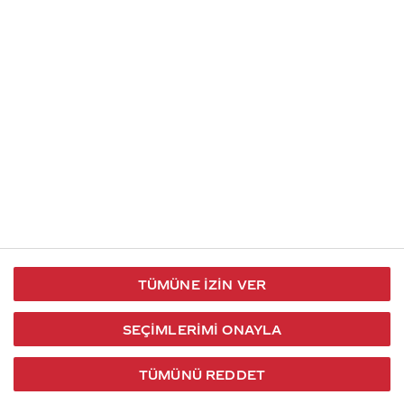
İletişim
Takip et
S.S.S
Kullanım
444 30 40
X / Twitter
Koşulları
Coca-Cola İletişim
Facebook
Merkezi
Veri Koruma
iletisimmerkezi@coca-
ve Gizlilik
cola.com
TÜMÜNE İZIN VER
Bilgi
Toplumu
SEÇIMLERIMI ONAYLA
Hizmetleri
TÜMÜNÜ REDDET
2026 © Coca-Cola Türkiye. Tüm hakları saklıdır.