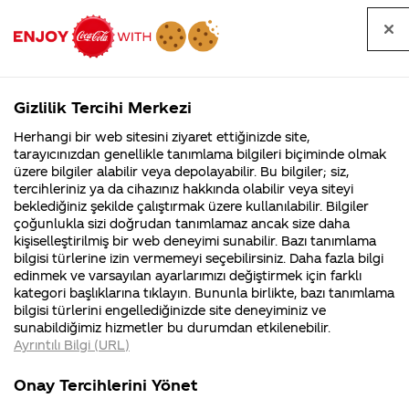
Tüm
Arama
Anasayfa
Haberler
Kapat
sorular
yap
Gizlilik Tercihi Merkezi
Arama yap
Herhangi bir web sitesini ziyaret ettiğinizde site,
Anasayfa
Sorular
Soru detayları
tarayıcınızdan genellikle tanımlama bilgileri biçiminde olmak
üzere bilgiler alabilir veya depolayabilir. Bu bilgiler; siz,
Coca-
Coca-
Kategoriler
Coca-Cola
Coca cola
Coca cola
tercihleriniz ya da cihazınız hakkında olabilir veya siteyi
Cola'nın
Cola’yı
nerenin
İsrail malı mı
Filistin'de
kim
beklediğiniz şekilde çalıştırmak üzere kullanılabilir. Bilgiler
malı?
Yani ...
fabr...
buldu?
çoğunlukla sizi doğrudan tanımlamaz ancak size daha
neyden
kişiselleştirilmiş bir web deneyimi sunabilir. Bazı tanımlama
Kurumsal
Kamp
bilgisi türlerine izin vermemeyi seçebilirsiniz. Daha fazla bilgi
yapiliyor
edinmek ve varsayılan ayarlarımızı değiştirmek için farklı
4355 Soru
90 Soru
kategori başlıklarına tıklayın. Bununla birlikte, bazı tanımlama
Coca-Cola
Kampany
bilgisi türlerini engellediğinizde site deneyiminiz ve
Şirketi
hakkınd
16
sunabildiğimiz hizmetler bu durumdan etkilenebilir.
hakkında
ettikleri
Temmuz
Ayrıntılı Bilgi (URL)
merak
Kampan
2015
ettikleriniz.
koşulları
Kurumsal
Kampanyal
Fabrikalarımız,
kampany
Merhaba Süleyman,
Onay Tercihlerini Yönet
sertifikalarımız,
tarihleri
4355 Soru
90 Soru
faaliyet
temini v