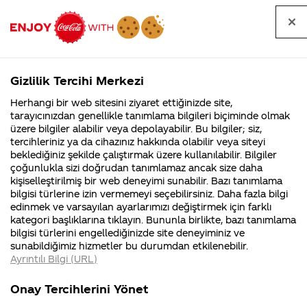
Tüm
Arama
Anasayfa
Haberler
Kapat
sorular
yap
Gizlilik Tercihi Merkezi
Arama yap
Herhangi bir web sitesini ziyaret ettiğinizde site,
Anasayfa
Sorular
Soru detayları
tarayıcınızdan genellikle tanımlama bilgileri biçiminde olmak
üzere bilgiler alabilir veya depolayabilir. Bu bilgiler; siz,
Coca-
Coca-
Kategoriler
Coca-Cola
Coca cola
coca cola
tercihleriniz ya da cihazınız hakkında olabilir veya siteyi
Cola'nın
Cola’yı
nerenin
İsrail malı mı
Filistin'de
kim
beklediğiniz şekilde çalıştırmak üzere kullanılabilir. Bilgiler
malı?
Yani ...
fabr...
buldu?
çoğunlukla sizi doğrudan tanımlamaz ancak size daha
ismi bir
kişiselleştirilmiş bir web deneyimi sunabilir. Bazı tanımlama
Kurumsal
Kamp
bilgisi türlerine izin vermemeyi seçebilirsiniz. Daha fazla bilgi
ülkede
edinmek ve varsayılan ayarlarımızı değiştirmek için farklı
4355 Soru
90 Soru
kategori başlıklarına tıklayın. Bununla birlikte, bazı tanımlama
kötü bir
Coca-Cola
Kampany
bilgisi türlerini engellediğinizde site deneyiminiz ve
Şirketi
hakkınd
sunabildiğimiz hizmetler bu durumdan etkilenebilir.
hakkında
ettikleri
anlama
Ayrıntılı Bilgi (URL)
merak
Kampan
ettikleriniz.
koşulları
Kurumsal
Kampanyal
geliyorsa
Fabrikalarımız,
kampany
Onay Tercihlerini Yönet
sertifikalarımız,
tarihleri
4355 Soru
90 Soru
faaliyet
temini v