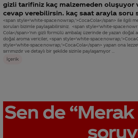
gizli tarifiniz kaç malzemeden oluşuyo
cevap verebilirsin. kaç saat arayla soru s
<span style='white-space:nowrap;'>Coca-Cola</span> ile ilgili me
soruları bizimle paylaşabilirsiniz. <span style='white-space:now
Cola</span>’nın gizli formülü ambalaj üzerinde de yazan doğal ar
doğal aroma vericiler, <span style='white-space:nowrap;'>Coca-
style='white-space:nowrap;'>Coca-Cola</span> yapan ona lezzeti
sırrımızdır ve detaylı bir şekilde sizinle paylaşamıyor ...
İçerik
Sen de
“Merak 
soruy