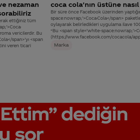
r ve nezaman
coca cola'nın üstüne nasıl 
orabiliriz
Bir süre önce Facebook üzerinden yaptığım
space:nowrap;'>Coca-Cola</span> paketleri
rak ettiğiniz tüm
oylayarak belirledikleri uygulama ilave 10
rap;'>Coca-
“Bu <span style='white-space:nowrap;'>C
oma vericilerdir. Bu
(https://www.facebook.com/cocacola/ap
Cola</span>'yı <span
Marka
ni veren ticari
Ettim”
dediğin
u sor