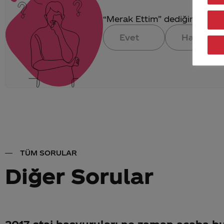
“Merak Ettim” dediğin konuya 
Evet
Hayır
TÜM SORULAR
Diğer Sorular
2017 staj başvuruları ne zaman acaba bu