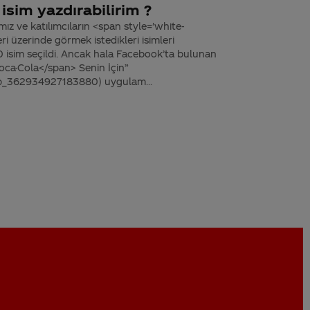
isim yazdırabilirim ?
ız ve katılımcıların <span style='white-
 üzerinde görmek istedikleri isimleri
0 isim seçildi. Ancak hala Facebook’ta bulunan
oca-Cola</span> Senin İçin”
p_362934927183880) uygulam...