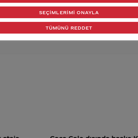
verdiğimiz cevap aklındaki soru işaretlerini giderdi 
SEÇIMLERIMI ONAYLA
Gönder
TÜMÜNÜ REDDET
 staja
Coca Cola dışında başka K