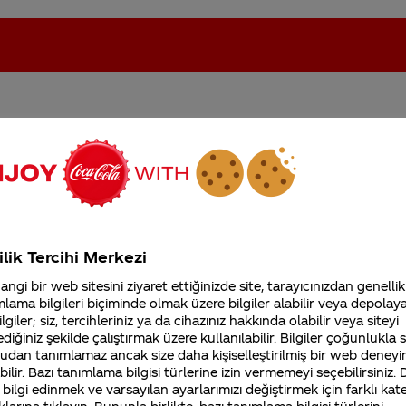
rk sporu adına tesekkurler
oca-Cola'nın Filistin'de fabr...
Coca-Cola’yı kim buldu?
sa bır okadar daha
Kurumsal
ilik Tercihi Merkezi
4355 Soru
ngi bir web sitesini ziyaret ettiğinizde site, tarayıcınızdan genellik
Coca-Cola Şirketi hakk
lama bilgileri biçiminde olmak üzere bilgiler alabilir veya depolayab
merak ettikleriniz.
lgiler; siz, tercihleriniz ya da cihazınız hakkında olabilir veya siteyi
Fabrikalarımız,
diğiniz şekilde çalıştırmak üzere kullanılabilir. Bilgiler çoğunlukla si
sertifikalarımız, faaliyet
udan tanımlamaz ancak size daha kişiselleştirilmiş bir web deneyi
gösterdiğimiz ülkeler,
tarihçemiz ve daha fazla
ilir. Bazı tanımlama bilgisi türlerine izin vermemeyi seçebilirsiniz.
 bilgi edinmek ve varsayılan ayarlarımızı değiştirmek için farklı kat