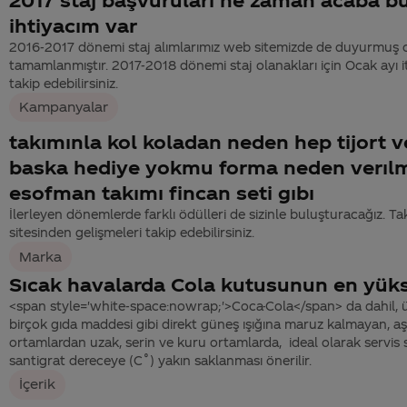
ihtiyacım var
2016-2017 dönemi staj alımlarımız web sitemizde de duyurmuş 
tamamlanmıştır. 2017-2018 dönemi staj olanakları için Ocak ayı it
takip edebilirsiniz.
Kampanyalar
takımınla kol koladan neden hep tijort ve
baska hediye yokmu forma neden verıl
esofman takımı fincan seti gıbı
İlerleyen dönemlerde farklı ödülleri de sizinle buluşturacağız. 
sitesinden gelişmeleri takip edebilirsiniz.
Marka
Sıcak havalarda Cola kutusunun en yükse
<span style='white-space:nowrap;'>Coca-Cola</span> da dahil, ü
birçok gıda maddesi gibi direkt güneş ışığına maruz kalmayan, aş
ortamlardan uzak, serin ve kuru ortamlarda, ideal olarak servis s
santigrat dereceye (C˚) yakın saklanması önerilir.
İçerik