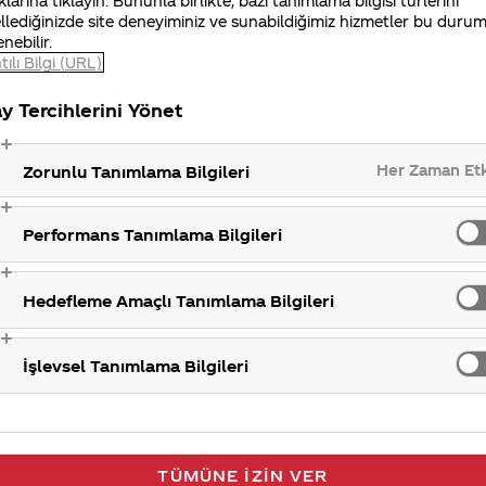
klarına tıklayın. Bununla birlikte, bazı tanımlama bilgisi türlerini
riz. Hayata geçirdiğimiz sosyal sorumluluk projeleriyl
llediğinizde site deneyiminiz ve sunabildiğimiz hizmetler bu duru
enebilir.
ket olarak taleplerinizle ilgili en kısa sürede size ger
tılı Bilgi (URL)
lerinizi iletisimmerkezi@coca-cola.com adresine göndere
 ulaşabilirsiniz.
y Tercihlerini Yönet
Sosyal so
Her Zaman Et
Zorunlu Tanımlama Bilgileri
Performans Tanımlama Bilgileri
Hedefleme Amaçlı Tanımlama Bilgileri
İşlevsel Tanımlama Bilgileri
TÜMÜNE İZIN VER