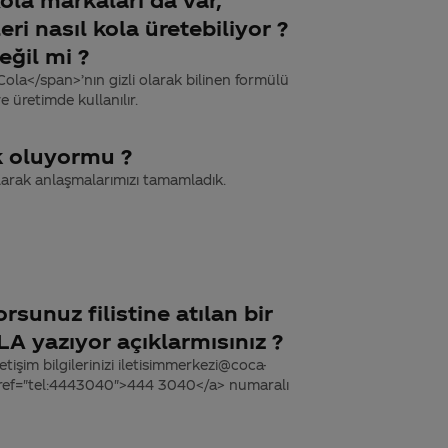
ri nasıl kola üretebiliyor ?
eğil mi ?
la</span>’nın gizli olarak bilinen formülü
e üretimde kullanılır.
k oluyormu ?
olarak anlaşmalarımızı tamamladık.
sunuz filistine atılan bir
 yazıyor açıklarmısınız ?
tişim bilgilerinizi iletisimmerkezi@coca-
 href="tel:4443040">444 3040</a> numaralı