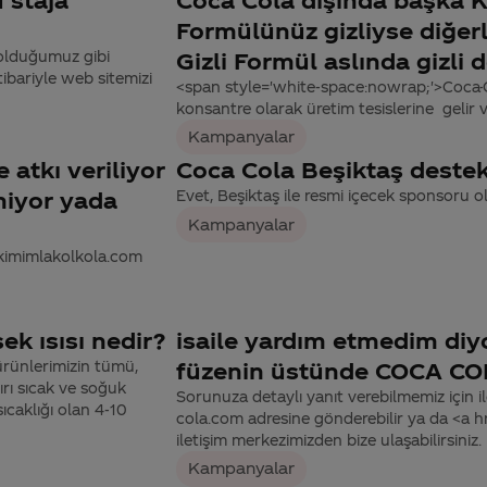
Formülünüz gizliyse diğerle
olduğumuz gibi
Gizli Formül aslında gizli d
ibariyle web sitemizi
<span style='white-space:nowrap;'>Coca-Co
konsantre olarak üretim tesislerine gelir v
Kampanyalar
 atkı veriliyor
Coca Cola Beşiktaş deste
miyor yada
Evet, Beşiktaş ile resmi içecek sponsoru 
Kampanyalar
Takimimlakolkola.com
k ısısı nedir?
isaile yardım etmedim diyor
rünlerimizin tümü,
füzenin üstünde COCA COLA
ırı sıcak ve soğuk
Sorunuza detaylı yanıt verebilmemiz için ile
ıcaklığı olan 4-10
cola.com adresine gönderebilir ya da <a
iletişim merkezimizden bize ulaşabilirsiniz.
Kampanyalar