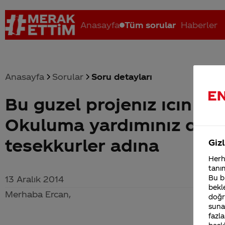
Anasayfa
Tüm sorular
Haberler
Anasayfa
Sorular
Soru detayları
Bu guzel projenız ıcın tu
Coca-Cola nerenin malı?
Coca cola İsrail malı mı Yani ...
C
Okuluma yardımınız olur
tesekkurler adına
Gizl
Herha
tanım
Bu bi
13 Aralık 2014
bekle
Merhaba Ercan,
doğr
sunab
fazla