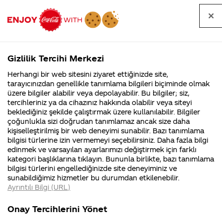
Tüm
Arama
Anasayfa
Haberler
Kapat
sorular
yap
Gizlilik Tercihi Merkezi
Arama yap
Herhangi bir web sitesini ziyaret ettiğinizde site,
Anasayfa
Sorular
Soru detayları
tarayıcınızdan genellikle tanımlama bilgileri biçiminde olmak
üzere bilgiler alabilir veya depolayabilir. Bu bilgiler; siz,
Coca-
Coca-
Kategoriler
Coca-Cola
Coca cola
coca
tercihleriniz ya da cihazınız hakkında olabilir veya siteyi
Cola'nın
Cola’yı
nerenin
İsrail malı mı
Filistin'de
kim
beklediğiniz şekilde çalıştırmak üzere kullanılabilir. Bilgiler
malı?
Yani ...
fabr...
buldu?
çoğunlukla sizi doğrudan tanımlamaz ancak size daha
colanın
kişiselleştirilmiş bir web deneyimi sunabilir. Bazı tanımlama
Kurumsal
Kamp
bilgisi türlerine izin vermemeyi seçebilirsiniz. Daha fazla bilgi
içinde
edinmek ve varsayılan ayarlarımızı değiştirmek için farklı
4355 Soru
90 Soru
kategori başlıklarına tıklayın. Bununla birlikte, bazı tanımlama
fare
Coca-Cola
Kampany
bilgisi türlerini engellediğinizde site deneyiminiz ve
Şirketi
hakkınd
sunabildiğimiz hizmetler bu durumdan etkilenebilir.
hakkında
ettikleri
kanımı
Ayrıntılı Bilgi (URL)
merak
Kampan
ettikleriniz.
koşulları
Kurumsal
Kampanyalar
vardır
Fabrikalarımız,
kampany
Onay Tercihlerini Yönet
sertifikalarımız,
tarihleri
4355 Soru
90 Soru
faaliyet
temini v