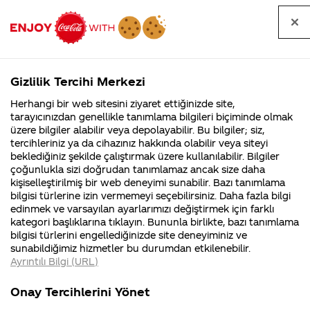
Tüm
Arama
Anasayfa
Haberler
Kapat
sorular
yap
Gizlilik Tercihi Merkezi
Arama yap
Herhangi bir web sitesini ziyaret ettiğinizde site,
Anasayfa
Sorular
Soru detayları
tarayıcınızdan genellikle tanımlama bilgileri biçiminde olmak
üzere bilgiler alabilir veya depolayabilir. Bu bilgiler; siz,
Coca-
Coca-
Kategoriler
Coca-Cola
Coca cola
Beni
tercihleriniz ya da cihazınız hakkında olabilir veya siteyi
Cola'nın
Cola’yı
nerenin
İsrail malı mı
Filistin'de
kim
beklediğiniz şekilde çalıştırmak üzere kullanılabilir. Bilgiler
malı?
Yani ...
fabr...
buldu?
çoğunlukla sizi doğrudan tanımlamaz ancak size daha
bünyenizde
kişiselleştirilmiş bir web deneyimi sunabilir. Bazı tanımlama
Kurumsal
Kamp
bilgisi türlerine izin vermemeyi seçebilirsiniz. Daha fazla bilgi
işe
edinmek ve varsayılan ayarlarımızı değiştirmek için farklı
4355 Soru
90 Soru
kategori başlıklarına tıklayın. Bununla birlikte, bazı tanımlama
alırmısınız ?
Coca-Cola
Kampany
bilgisi türlerini engellediğinizde site deneyiminiz ve
Şirketi
hakkınd
sunabildiğimiz hizmetler bu durumdan etkilenebilir.
hakkında
ettikleri
Ayrıntılı Bilgi (URL)
merak
Kampan
ettikleriniz.
koşulları
25 Aralık
Kurumsal
Kampany
Fabrikalarımız,
kampany
2017
Onay Tercihlerini Yönet
sertifikalarımız,
tarihleri
4355 Soru
90 Soru
Merhaba Erbay,
faaliyet
temini v