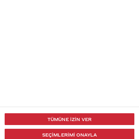
Soru gönder
İletişim
Takip et
S.S.S
Kullanım
444 30 40
X / Twitter
Koşulları
Coca-Cola İletişim
Facebook
Merkezi
Veri Koruma
iletisimmerkezi@coca-
ve Gizlilik
cola.com
TÜMÜNE İZIN VER
Bilgi
Toplumu
SEÇIMLERIMI ONAYLA