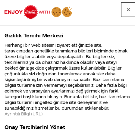
Tüm
Arama
Anasayfa
Haberler
Kapat
sorular
yap
Gizlilik Tercihi Merkezi
Arama yap
Herhangi bir web sitesini ziyaret ettiğinizde site,
Anasayfa
Sorular
Soru detayları
tarayıcınızdan genellikle tanımlama bilgileri biçiminde olmak
üzere bilgiler alabilir veya depolayabilir. Bu bilgiler; siz,
Coca-
Coca-
Kategoriler
Coca-Cola
Coca cola
ben bir
tercihleriniz ya da cihazınız hakkında olabilir veya siteyi
Cola'nın
Cola’yı
nerenin
İsrail malı mı
Filistin'de
kim
beklediğiniz şekilde çalıştırmak üzere kullanılabilir. Bilgiler
malı?
Yani ...
fabr...
buldu?
çoğunlukla sizi doğrudan tanımlamaz ancak size daha
hediye
kişiselleştirilmiş bir web deneyimi sunabilir. Bazı tanımlama
Kurumsal
Kamp
bilgisi türlerine izin vermemeyi seçebilirsiniz. Daha fazla bilgi
kazandım
edinmek ve varsayılan ayarlarımızı değiştirmek için farklı
4355 Soru
90 Soru
kategori başlıklarına tıklayın. Bununla birlikte, bazı tanımlama
1 aydan
Coca-Cola
Kampany
bilgisi türlerini engellediğinizde site deneyiminiz ve
Şirketi
hakkınd
sunabildiğimiz hizmetler bu durumdan etkilenebilir.
hakkında
ettikleri
fazla oldu
Ayrıntılı Bilgi (URL)
merak
Kampan
ettikleriniz.
koşulları
Kurumsal
Kampanyalar
hala ses
Fabrikalarımız,
kampany
Onay Tercihlerini Yönet
sertifikalarımız,
tarihleri
4355 Soru
90 Soru
faaliyet
temini v