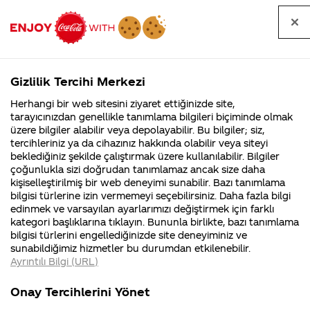
Tüm
Arama
Anasayfa
Haberler
Kapat
sorular
yap
Gizlilik Tercihi Merkezi
Arama yap
Herhangi bir web sitesini ziyaret ettiğinizde site,
Anasayfa
Sorular
Soru detayları
tarayıcınızdan genellikle tanımlama bilgileri biçiminde olmak
üzere bilgiler alabilir veya depolayabilir. Bu bilgiler; siz,
Coca-
Coca-
Kategoriler
Coca-Cola
Coca cola
Yeni
tercihleriniz ya da cihazınız hakkında olabilir veya siteyi
Cola'nın
Cola’yı
nerenin
İsrail malı mı
Filistin'de
kim
beklediğiniz şekilde çalıştırmak üzere kullanılabilir. Bilgiler
malı?
Yani ...
fabr...
buldu?
çoğunlukla sizi doğrudan tanımlamaz ancak size daha
Dağıtılan
kişiselleştirilmiş bir web deneyimi sunabilir. Bazı tanımlama
Kurumsal
Kamp
bilgisi türlerine izin vermemeyi seçebilirsiniz. Daha fazla bilgi
Kutu
edinmek ve varsayılan ayarlarımızı değiştirmek için farklı
4355 Soru
90 Soru
kategori başlıklarına tıklayın. Bununla birlikte, bazı tanımlama
Kolalarda
Coca-Cola
Kampany
bilgisi türlerini engellediğinizde site deneyiminiz ve
Şirketi
hakkınd
sunabildiğimiz hizmetler bu durumdan etkilenebilir.
hakkında
ettikleri
Neden
Ayrıntılı Bilgi (URL)
merak
Kampan
ettikleriniz.
koşulları
Kurumsal
Kampanyal
Kırmızı
Fabrikalarımız,
kampany
Onay Tercihlerini Yönet
sertifikalarımız,
tarihleri
4355 Soru
90 Soru
faaliyet
temini v