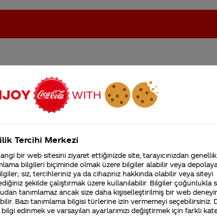
ansı etkilermi
oca-Cola'nın Filistin'de fabr...
Coca-Cola’yı kim buldu?
Kurumsal
ilik Tercihi Merkezi
4355 Soru
ngi bir web sitesini ziyaret ettiğinizde site, tarayıcınızdan genellik
Coca-Cola Şirketi hakk
lama bilgileri biçiminde olmak üzere bilgiler alabilir veya depolayab
merak ettikleriniz.
rlar. Cinsel performansı ile ilgili soruları olan
lgiler; siz, tercihleriniz ya da cihazınız hakkında olabilir veya siteyi
Fabrikalarımız,
eriz.
diğiniz şekilde çalıştırmak üzere kullanılabilir. Bilgiler çoğunlukla si
sertifikalarımız, faaliyet
gösterdiğimiz ülkeler,
udan tanımlamaz ancak size daha kişiselleştirilmiş bir web deneyi
tarihçemiz ve daha fazla
ilir. Bazı tanımlama bilgisi türlerine izin vermemeyi seçebilirsiniz.
iniz Merak Ettim sitemizi ziyaret ettiğiniz için teşekkür
 bilgi edinmek ve varsayılan ayarlarımızı değiştirmek için farklı kat