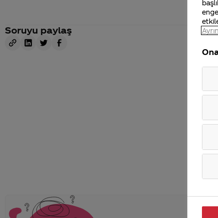
başlı
enge
etkil
Soruyu paylaş
Ayrın
Ona