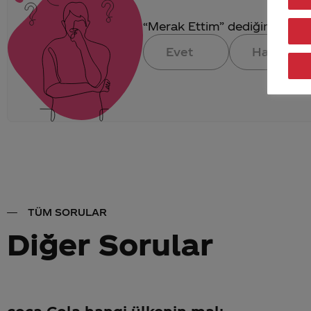
“Merak Ettim” dediğin konuya 
Evet
Hayır
TÜM SORULAR
Diğer Sorular
coca Cola hangi ülkenin malı