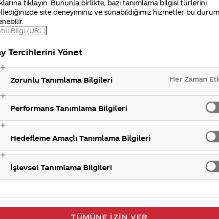
klarına tıklayın. Bununla birlikte, bazı tanımlama bilgisi türlerini
llediğinizde site deneyiminiz ve sunabildiğimiz hizmetler bu duru
enebilir.
tılı Bilgi (URL)
Ci
y Tercihlerini Yönet
Her Zaman Et
Zorunlu Tanımlama Bilgileri
Performans Tanımlama Bilgileri
Hedefleme Amaçlı Tanımlama Bilgileri
İşlevsel Tanımlama Bilgileri
TÜMÜNE İZIN VER