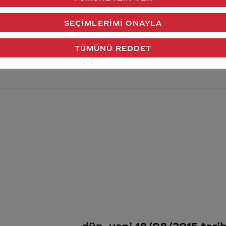
verdiğimiz cevap aklındaki soru işaretlerini giderdi 
SEÇIMLERIMI ONAYLA
Gönder
TÜMÜNÜ REDDET
dün, yani 18/08/2015 tari