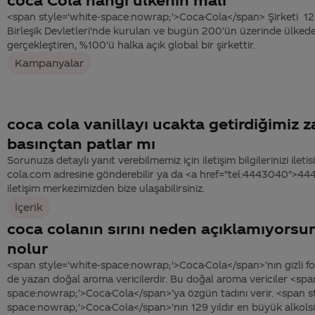
<span style='white-space:nowrap;'>Coca-Cola</span> Şirketi 12
Birleşik Devletleri’nde kurulan ve bugün 200’ün üzerinde ülkede t
gerçekleştiren, %100’ü halka açık global bir şirkettir.
Kampanyalar
coca cola vanillayı ucakta getirdiğimiz
basınçtan patlar mı
Sorunuza detaylı yanıt verebilmemiz için iletişim bilgilerinizi ile
cola.com adresine gönderebilir ya da <a href="tel:4443040">4
iletişim merkezimizden bize ulaşabilirsiniz.
İçerik
coca colanın sırını neden açıklamıyorsu
nolur
<span style='white-space:nowrap;'>Coca-Cola</span>’nın gizli f
de yazan doğal aroma vericilerdir. Bu doğal aroma vericiler <spa
space:nowrap;'>Coca-Cola</span>’ya özgün tadını verir. <span s
space:nowrap;'>Coca-Cola</span>’nın 129 yıldır en büyük alkolsü