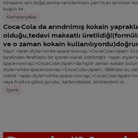
olmasının sırrı doğal aroma vericilerimizin yani ticari sırrımızı
bugün bir...
Kampanyalar
Coca-Cola da arındrılmış kokain yaprakla
olduğu,tedavi maksatlı üretildiği(formül
ve o zaman kokain kullanılıyordu)doğr
Hayır. <span style='white-space:nowrap;'>Coca-Cola</span> Ec
tarafından ferahlatıcı bir içecek olarak üretilmiştir. <span style='
space:nowrap;'>Coca-Cola</span>’da hiçbir zaman kokain bulun
style='white-space:nowrap;'>Coca-Cola</span>, 1886’dan bu yan
üretilir. <span style='white-space:nowrap;'>Coca-Cola</span>’nın
veya fruktoz-glikoz şurubu, karbondioksit, renklendirici ol...
İçerik