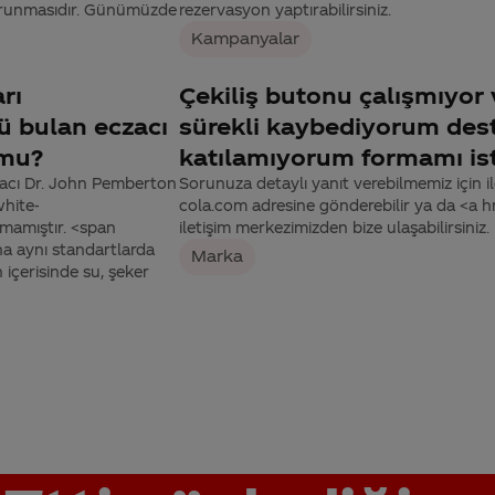
n korunmasıdır. Günümüzde
rezervasyon yaptırabilirsiniz.
Kampanyalar
rı
Çekiliş butonu çalışmıyor
ü bulan eczacı
sürekli kaybediyorum des
umu?
katılamıyorum formamı is
zacı Dr. John Pemberton
Sorunuza detaylı yanıt verebilmemiz için ile
white-
cola.com adresine gönderebilir ya da <a
mamıştır. <span
iletişim merkezimizden bize ulaşabilirsiniz.
a aynı standartlarda
Marka
 içerisinde su, şeker