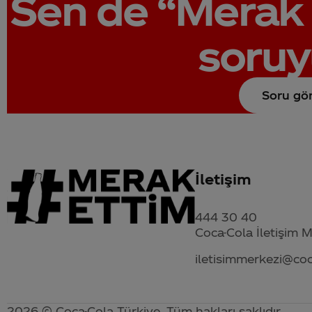
Sen de
“Merak 
soruy
Soru gö
İletişim
444 30 40
Coca-Cola İletişim 
iletisimmerkezi@co
2026 © Coca-Cola Türkiye. Tüm hakları saklıdır.