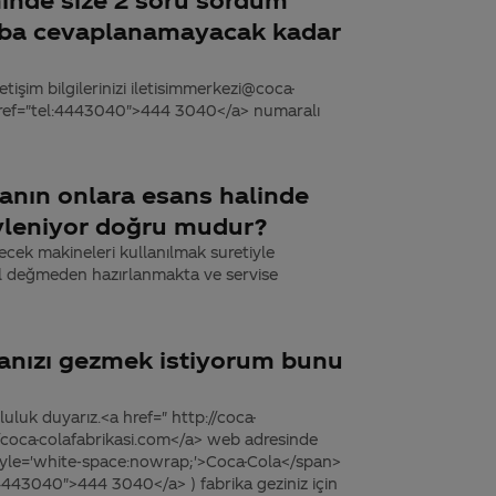
aba cevaplanamayacak kadar
tişim bilgilerinizi iletisimmerkezi@coca-
 href="tel:4443040">444 3040</a> numaralı
lanın onlara esans halinde
söyleniyor doğru mudur?
ecek makineleri kullanılmak suretiyle
 el değmeden hazırlanmakta ve servise
anızı gezmek istiyorum bunu
uluk duyarız.<a href=" http://coca-
//coca-colafabrikasi.com</a> web adresinde
yle='white-space:nowrap;'>Coca-Cola</span>
l:4443040">444 3040</a> ) fabrika geziniz için