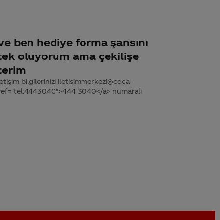
 ve ben hediye forma şansını
tek oluyorum ama çekilişe
terim
tişim bilgilerinizi iletisimmerkezi@coca-
 href="tel:4443040">444 3040</a> numaralı