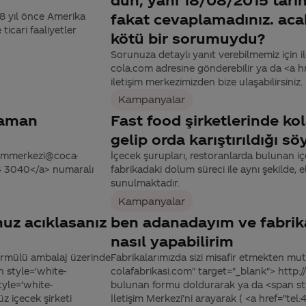
8 yıl önce Amerika
fakat cevaplamadınız. ac
icari faaliyetler
kötü bir sorumuydu?
Sorunuza detaylı yanıt verebilmemiz için ile
cola.com adresine gönderebilir ya da <a
iletişim merkezimizden bize ulaşabilirsiniz.
Kampanyalar
 zaman
Fast food şirketlerinde ko
gelip orda karıştırıldığı 
tisimmerkezi@coca-
İçecek şurupları, restoranlarda bulunan iç
44 3040</a> numaralı
fabrikadaki dolum süreci ile aynı şekilde,
sunulmaktadır.
Kampanyalar
nuz acıklasanız
ben adanadayım ve fabrik
nasıl yapabilirim
ormülü ambalaj üzerinde
Fabrikalarımızda sizi misafir etmekten mutl
n style='white-
colafabrikasi.com" target="_blank"> http:
tyle='white-
bulunan formu doldurarak ya da <span st
z içecek şirketi
İletişim Merkezi’ni arayarak ( <a href="te