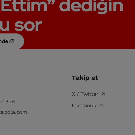
Ettim”
dediğin
u sor
nder
Takip et
X / Twitter
Merkezi
Facebook
ca-cola.com