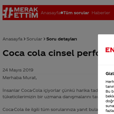
Anasayfa
Tüm sorular
Haberler
Anasayfa
Sorular
Soru detayları
Coca cola cinsel perform
Coca-Cola nerenin malı?
Coca cola İsrail malı mı Yani ...
C
24 Mayıs 2019
Gizl
Merhaba Murat,
Herha
tanım
İnsanlar
Coca-Cola
içiyorlar çünkü harika tadını seviyo
Bu bi
tüketicilerimizin bir uzmana danışmalarını tavsiye ed
bekle
doğr
sunab
Coca-Cola
ile ilgili tüm sorularınıza yanıt bulabileceğ
fazla