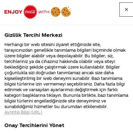
Tüm
Arama
Anasayfa
Haberler
Kapat
sorular
yap
Gizlilik Tercihi Merkezi
Arama yap
Herhangi bir web sitesini ziyaret ettiğinizde site,
Anasayfa
Sorular
Soru detayları
tarayıcınızdan genellikle tanımlama bilgileri biçiminde olmak
üzere bilgiler alabilir veya depolayabilir. Bu bilgiler; siz,
Coca-
Coca-
Kategoriler
Coca-Cola
Coca cola
Markaya
tercihleriniz ya da cihazınız hakkında olabilir veya siteyi
Cola'nın
Cola’yı
nerenin
İsrail malı mı
Filistin'de
kim
beklediğiniz şekilde çalıştırmak üzere kullanılabilir. Bilgiler
malı?
Yani ...
fabr...
buldu?
çoğunlukla sizi doğrudan tanımlamaz ancak size daha
''Coca''
kişiselleştirilmiş bir web deneyimi sunabilir. Bazı tanımlama
Kurumsal
Kamp
bilgisi türlerine izin vermemeyi seçebilirsiniz. Daha fazla bilgi
adının
edinmek ve varsayılan ayarlarımızı değiştirmek için farklı
4355 Soru
90 Soru
kategori başlıklarına tıklayın. Bununla birlikte, bazı tanımlama
verilmesinin
Coca-Cola
Kampany
bilgisi türlerini engellediğinizde site deneyiminiz ve
Şirketi
hakkınd
sunabildiğimiz hizmetler bu durumdan etkilenebilir.
hakkında
ettikleri
sebebi
Ayrıntılı Bilgi (URL)
merak
Kampan
ettikleriniz.
koşulları
Kurumsal
Kampanya
nedir ?
Fabrikalarımız,
kampany
Onay Tercihlerini Yönet
sertifikalarımız,
tarihleri
4355 Soru
90 Soru
faaliyet
temini v