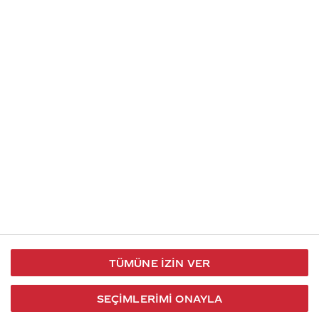
İletişim
Takip et
S.S.S
Kullanım
444 30 40
X / Twitter
Koşulları
Coca-Cola İletişim
Facebook
Merkezi
Veri Koruma
iletisimmerkezi@coca-
ve Gizlilik
cola.com
TÜMÜNE İZIN VER
Bilgi
Toplumu
SEÇIMLERIMI ONAYLA
Hizmetleri