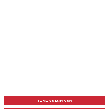
Soru gönder
İletişim
Takip et
S.S.S
Kullanım
444 30 40
X / Twitter
Koşulları
Coca-Cola İletişim
Facebook
Merkezi
Veri Koruma
iletisimmerkezi@coca-
ve Gizlilik
cola.com
TÜMÜNE İZIN VER
Bilgi