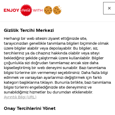
Tüm
Arama
Anasayfa
Haberler
Kapat
sorular
yap
Gizlilik Tercihi Merkezi
Arama yap
Herhangi bir web sitesini ziyaret ettiğinizde site,
Anasayfa
Sorular
Soru detayları
tarayıcınızdan genellikle tanımlama bilgileri biçiminde olmak
üzere bilgiler alabilir veya depolayabilir. Bu bilgiler; siz,
Coca-
Coca-
Kategoriler
Coca-Cola
Coca cola
League of
tercihleriniz ya da cihazınız hakkında olabilir veya siteyi
Cola'nın
Cola’yı
nerenin
İsrail malı mı
Filistin'de
kim
beklediğiniz şekilde çalıştırmak üzere kullanılabilir. Bilgiler
malı?
Yani ...
fabr...
buldu?
çoğunlukla sizi doğrudan tanımlamaz ancak size daha
legends
kişiselleştirilmiş bir web deneyimi sunabilir. Bazı tanımlama
Kurumsal
Kamp
bilgisi türlerine izin vermemeyi seçebilirsiniz. Daha fazla bilgi
oyununun
edinmek ve varsayılan ayarlarımızı değiştirmek için farklı
4355 Soru
90 Soru
kategori başlıklarına tıklayın. Bununla birlikte, bazı tanımlama
colasının
Coca-Cola
Kampany
bilgisi türlerini engellediğinizde site deneyiminiz ve
Şirketi
hakkınd
sunabildiğimiz hizmetler bu durumdan etkilenebilir.
hakkında
ettikleri
kapağında
Ayrıntılı Bilgi (URL)
merak
Kampan
ettikleriniz.
koşulları
Kurumsal
Kampanyal
kod var ve
Fabrikalarımız,
kampany
Onay Tercihlerini Yönet
sertifikalarımız,
tarihleri
4355 Soru
90 Soru
faaliyet
temini v