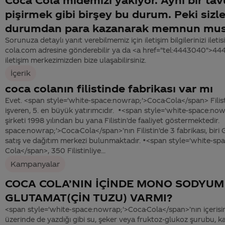
pişirmek gibi birşey bu durum. Peki sizl
durumdan para kazanarak memnun mus
Sorunuza detaylı yanıt verebilmemiz için iletişim bilgilerinizi ile
cola.com adresine gönderebilir ya da <a href="tel:4443040">4
iletişim merkezimizden bize ulaşabilirsiniz.
İçerik
coca colanın filistinde fabrikası var mı
Evet. <span style='white-space:nowrap;'>Coca-Cola</span> Filist
işveren, 5. en büyük yatırımcıdır. •<span style='white-space:n
şirketi 1998 yılından bu yana Filistin’de faaliyet göstermektedir
space:nowrap;'>Coca-Cola</span>’nın Filistin’de 3 fabrikası, biri
satış ve dağıtım merkezi bulunmaktadır. •<span style='white-sp
Cola</span>, 350 Filistinliye...
Kampanyalar
COCA COLA’NIN İÇİNDE MONO SODYUM
GLUTAMAT(ÇİN TUZU) VARMI?
<span style='white-space:nowrap;'>Coca-Cola</span>’nın içerisi
üzerinde de yazdığı gibi su, şeker veya fruktoz-glukoz şurubu, k