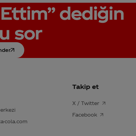
Ettim”
dediğin
u sor
nder
Takip et
X / Twitter
Merkezi
Facebook
ca-cola.com