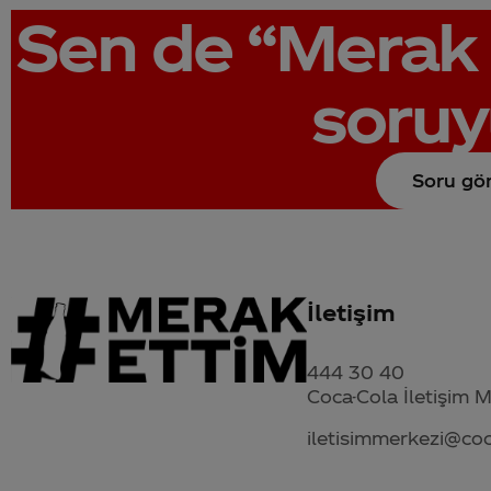
Sen de
“Merak 
soruy
Soru gö
İletişim
444 30 40
Coca-Cola İletişim 
iletisimmerkezi@co