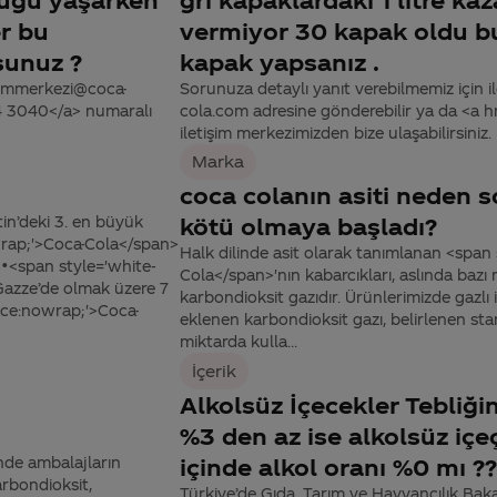
er bu
vermiyor 30 kapak oldu b
unuz ?
kapak yapsanız .
tisimmerkezi@coca-
Sorunuza detaylı yanıt verebilmemiz için ile
44 3040</a> numaralı
cola.com adresine gönderebilir ya da <a
iletişim merkezimizden bize ulaşabilirsiniz. 
Marka
coca colanın asiti neden s
in’deki 3. en büyük
kötü olmaya başladı?
owrap;'>Coca-Cola</span>
Halk dilinde asit olarak tanımlanan <span
. •<span style='white-
Cola</span>'nın kabarcıkları, aslında baz
 Gazze’de olmak üzere 7
karbondioksit gazıdır. Ürünlerimizde gazlı
ace:nowrap;'>Coca-
eklenen karbondioksit gazı, belirlenen sta
miktarda kulla...
İçerik
Alkolsüz İçecekler Tebliğin
%3 den az ise alkolsüz içe
nde ambalajların
içinde alkol oranı %0 mı ?
arbondioksit,
Türkiye’de Gıda, Tarım ve Hayvancılık Baka