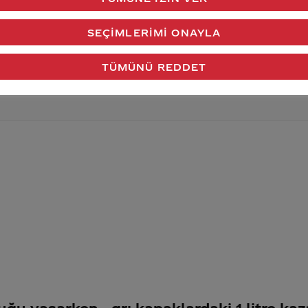
verdiğimiz cevap aklındaki soru işaretlerini giderdi 
SEÇIMLERIMI ONAYLA
Gönder
TÜMÜNÜ REDDET
vuğu yaşarken
grı kapaklardaki 1 litre k