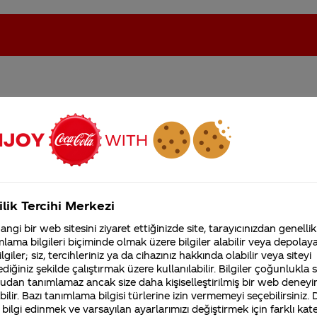
sorumusunuz eger
oca-Cola'nın Filistin'de fabr...
Coca-Cola’yı kim buldu?
r kazanç elde
Kurumsal
ilik Tercihi Merkezi
4355 Soru
ngi bir web sitesini ziyaret ettiğinizde site, tarayıcınızdan genellik
Coca-Cola Şirketi hakk
lama bilgileri biçiminde olmak üzere bilgiler alabilir veya depolayab
merak ettikleriniz.
lgiler; siz, tercihleriniz ya da cihazınız hakkında olabilir veya siteyi
Fabrikalarımız,
sertifikalarımız, faaliyet
diğiniz şekilde çalıştırmak üzere kullanılabilir. Bilgiler çoğunlukla si
gösterdiğimiz ülkeler,
udan tanımlamaz ancak size daha kişiselleştirilmiş bir web deneyi
tarihçemiz ve daha fazla
ilir. Bazı tanımlama bilgisi türlerine izin vermemeyi seçebilirsiniz.
 bilgi edinmek ve varsayılan ayarlarımızı değiştirmek için farklı kat