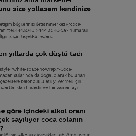
unu size yollasam kendinize
tişim bilgilerinizi iletisimmerkezi@coca-
 href="tel:4443040">444 3040</a> numaralı
İlginiz için teşekkür ederiz
on yıllarda çok düştü tadı
 style='white-space:nowrap;'>Coca-
ı maden sularında da doğal olarak bulunan
 içeceklere baloncuklu etkiyi vermek için
ndartlar dahilindedir ve her zaman aynı
e göre içindeki alkol oranı
çek sayılıyor coca colanın
??
nlığı’nın Alkolsüz İçecekler Tebliği’ne uygun