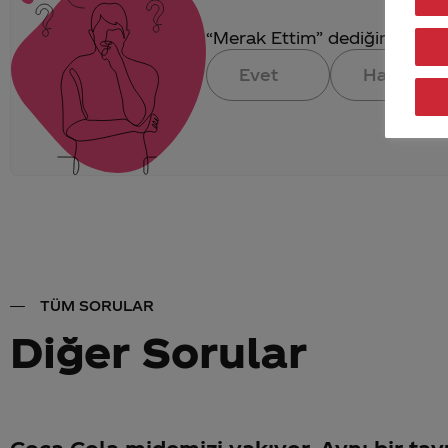
“Merak Ettim” dediğin konuya 
Evet
Hayır
TÜM SORULAR
Diğer Sorular
Coca Cola midemizi yakıyor. Aynı bir ta