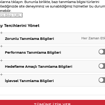
klarına tıklayın. Bununla birlikte, bazı tanımlama bilgisi türlerini
gilerinizi iletisimmerkezi@coca-cola.com adresine gönde
llediğinizde site deneyiminiz ve sunabildiğimiz hizmetler bu duru
ulaşabilirsiniz. İlginiz için teşekkür ederiz.
enebilir.
tılı Bilgi (URL)
Sp
y Tercihlerini Yönet
Her Zaman Et
Zorunlu Tanımlama Bilgileri
Performans Tanımlama Bilgileri
Hedefleme Amaçlı Tanımlama Bilgileri
İşlevsel Tanımlama Bilgileri
TÜMÜNE İZIN VER