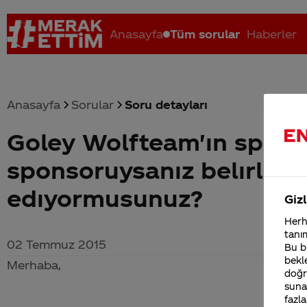
Anasayfa
Tüm sorular
Haberler
Anasayfa
Sorular
Soru detayları
Goley Wolfteam'ın spon
Coca-Cola nerenin malı?
Coca cola İsrail malı mı Yani ...
C
sponsoruysanız belırlı bı
edıyormusunuz?
Gizl
Herha
tanım
02 Temmuz 2015
Bu bi
bekle
Merhaba,
doğr
sunab
fazla