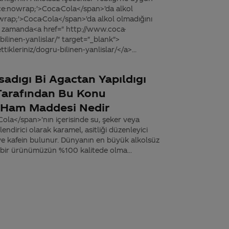
ace:nowrap;'>Coca-Cola</span>’da alkol
ap;'>Coca-Cola</span>'da alkol olmadığını
nı zamanda<a href=" http://www.coca-
ilinen-yanlislar/" target="_blank">
kleriniz/dogru-bilinen-yanlislar/</a>...
sadıgı Bi Agactan Yapıldıgı
 Tarafından Bu Konu
 Ham Maddesi Nedir
ola</span>’nın içerisinde su, şeker veya
endirici olarak karamel, asitliği düzenleyici
r ve kafein bulunur. Dünyanın en büyük alkolsüz
r bir ürünümüzün %100 kalitede olma...