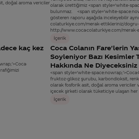
sit, doğal aroma vericiler
olarak ürettiğimiz <span style='white-sp
bulunmaz. <span style='white-space:nowr
gösteren raporu aşağıda inceleyebilir ay
colaturkiye.com/merak-ettikleriniz/dogru-b
http://www.coca-colaturkiye.com/merak-etti
İçerik
sadece kaç kez
Coca Colanın Fare'lerin Ya
Soyleniyor Bazı Kesimler
wrap;'>Coca-
Hakkında Ne Diyeceksiniz
rafiğimizi
<span style='white-space:nowrap;'>Coca-C
fruktoz-glikoz şurubu, karbondioksit, renkl
olarak fosforik asit, doğal aroma vericile
içecek şirketi olarak tüketiciye ulaşan he
İçerik