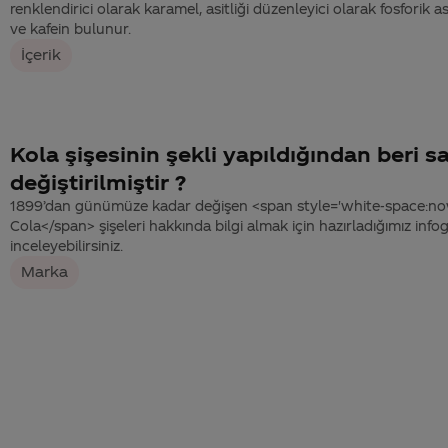
renklendirici olarak karamel, asitliği düzenleyici olarak fosforik a
ve kafein bulunur.
İçerik
Kola şişesinin şekli yapıldığından beri 
değiştirilmiştir ?
1899’dan günümüze kadar değişen <span style='white-space:no
Cola</span> şişeleri hakkında bilgi almak için hazırladığımız infog
inceleyebilirsiniz.
Marka