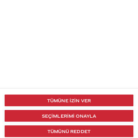
İletişim
Takip et
S.S.S
Kullanım
444 30 40
X / Twitter
Koşulları
Coca-Cola İletişim
Facebook
Merkezi
Veri Koruma
iletisimmerkezi@coca-
ve Gizlilik
cola.com
TÜMÜNE İZIN VER
Bilgi
Toplumu
SEÇIMLERIMI ONAYLA
Hizmetleri
TÜMÜNÜ REDDET
2026 © Coca-Cola Türkiye. Tüm hakları saklıdır.