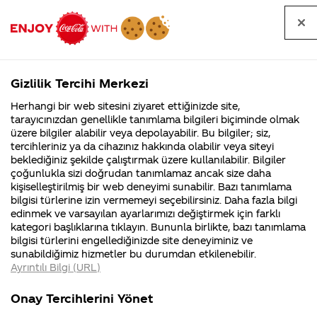
Tüm
Arama
Anasayfa
Haberler
Kapat
sorular
yap
Gizlilik Tercihi Merkezi
Arama yap
Herhangi bir web sitesini ziyaret ettiğinizde site,
Anasayfa
Sorular
Soru detayları
tarayıcınızdan genellikle tanımlama bilgileri biçiminde olmak
üzere bilgiler alabilir veya depolayabilir. Bu bilgiler; siz,
Coca-
Coca-
Kategoriler
Coca-Cola
Coca cola
Coca
tercihleriniz ya da cihazınız hakkında olabilir veya siteyi
Cola'nın
Cola’yı
nerenin
İsrail malı mı
Filistin'de
kim
beklediğiniz şekilde çalıştırmak üzere kullanılabilir. Bilgiler
malı?
Yani ...
fabr...
buldu?
çoğunlukla sizi doğrudan tanımlamaz ancak size daha
Cola'nın
kişiselleştirilmiş bir web deneyimi sunabilir. Bazı tanımlama
Kurumsal
Kamp
bilgisi türlerine izin vermemeyi seçebilirsiniz. Daha fazla bilgi
fomrülünü
edinmek ve varsayılan ayarlarımızı değiştirmek için farklı
4355 Soru
90 Soru
kategori başlıklarına tıklayın. Bununla birlikte, bazı tanımlama
kim
Coca-Cola
Kampany
bilgisi türlerini engellediğinizde site deneyiminiz ve
Şirketi
hakkınd
sunabildiğimiz hizmetler bu durumdan etkilenebilir.
hakkında
ettikleri
biliyor? Ya
Ayrıntılı Bilgi (URL)
merak
Kampan
ettikleriniz.
koşulları
Kurumsal
Kampanyala
da kaç
Fabrikalarımız,
kampany
Onay Tercihlerini Yönet
sertifikalarımız,
tarihleri
4355 Soru
90 Soru
faaliyet
temini v