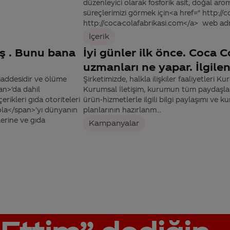
düzenleyici olarak fosforik asit, doğal aro
süreçlerimizi görmek için<a href=" http://
http://coca-colafabrikasi.com</a> web adres
İçerik
üş . Bunu bana
İyi günler ilk önce. Coca Co
uzmanları ne yapar. İlgilen
maddesidir ve ölüme
Şirketimizde, halkla ilişkiler faaliyetleri Ku
n>'da dahil
Kurumsal İletişim, kurumun tüm paydaşları i
rikleri gıda otoriteleri
ürün-hizmetlerle ilgili bilgi paylaşımı ve kur
ola</span>’yı dünyanın
planlarının hazırlanm...
erine ve gıda
Kampanyalar