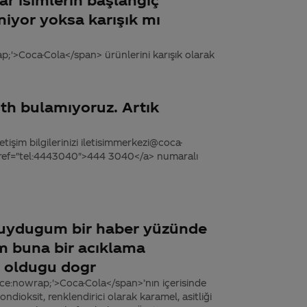
niyor yoksa karışık mı
p;'>Coca-Cola</span> ürünlerini karışık olarak
th bulamıyoruz. Artık
tişim bilgilerinizi iletisimmerkezi@coca-
 href="tel:4443040">444 3040</a> numaralı
 duydugum bir haber yüzünde
m buna bir acıklama
ı oldugu dogr
ace:nowrap;'>Coca-Cola</span>’nın içerisinde
ndioksit, renklendirici olarak karamel, asitliği