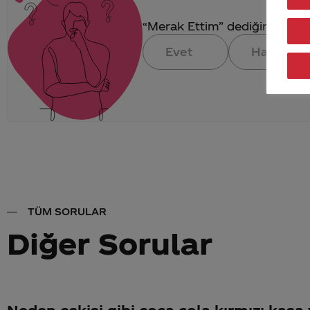
“Merak Ettim” dediğin konuya 
Evet
Hayır
TÜM SORULAR
Diğer Sorular
Neden eskisi gibi coca cola kırmızı kasa