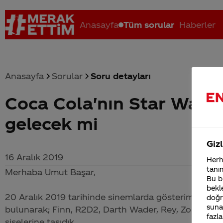
Anasayfa
Tüm sorular
Haberler
Anasayfa
Sorular
Soru detayları
Coca Cola'nın Star Wars'lu
Coca-Cola nerenin malı?
Coca cola İsrail malı mı Yani ...
C
gelecek mi
Gizl
16 Aralık 2019
Herha
tanım
Merhaba Umut Başar,
Bu bi
bekle
20 Aralık 2019 tarihinde sinemlarda gösterime girece
doğr
sunab
bulunarak; Finn, R2D2, Darth Wader, Rey, Zori Bliss
fazla
şişelerine taşıdık.