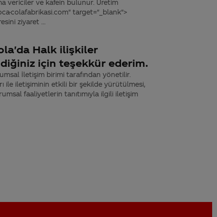
ma vericiler ve kafein bulunur. Üretim
coca-colafabrikasi.com" target="_blank">
ini ziyaret ...
la'da Halk ilişkiler
diğiniz için teşekkür ederim.
rumsal İletişim birimi tarafından yönetilir.
le iletişiminin etkili bir şekilde yürütülmesi,
umsal faaliyetlerin tanıtımıyla ilgili iletişim