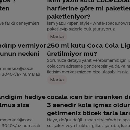
ten
harflerine göre mi paketle
paketleniyor?
ve farklı deneyimleri
İsim yazılı <span style='white-space:nowra
paketleyip sizlerle buluşturuyoruz.
Marka
ndırıp vermiyor
250 ml kutu Coca Cola Lig
bunun nedeni
üretilmiyor mu?
Sorunuza detaylı yanıt verebilmemiz için ile
cola.com adresine gönderebilir ya da <a
tisimmerkezi@coca-
iletişim merkezimizden bize ulaşabilirsiniz.
44 3040</a> numaralı
Marka
andigim hediye
cocala ıcen bir insanken
olmus size
3 senedir kola içmez oldu
getirmeniz böcek tarla lar
tisimmerkezi@coca-
Hayır, doğru değil. <span style='white-sp
44 3040</a> numaralı
su, şeker veya fruktoz-glikoz şurubu, karbo