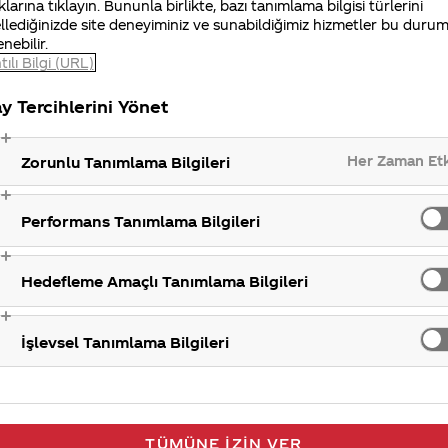
klarına tıklayın. Bununla birlikte, bazı tanımlama bilgisi türlerini
llediğinizde site deneyiminiz ve sunabildiğimiz hizmetler bu duru
enebilir.
e Migros’ta satışa çıkmıştır. 20 Aralık’ta Cinemaximum’
tılı Bilgi (URL)
y Tercihlerini Yönet
Her Zaman Et
Zorunlu Tanımlama Bilgileri
Ü
Performans Tanımlama Bilgileri
Hedefleme Amaçlı Tanımlama Bilgileri
İşlevsel Tanımlama Bilgileri
TÜMÜNE İZIN VER