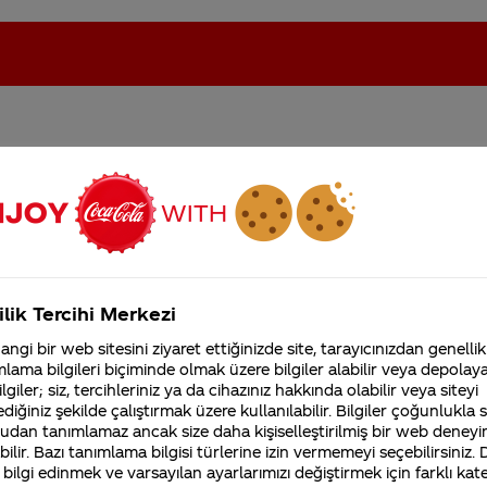
 ışıklı şişeleri Türkiye'ye
oca-Cola'nın Filistin'de fabr...
Coca-Cola’yı kim buldu?
Kurumsal
ilik Tercihi Merkezi
4355 Soru
ngi bir web sitesini ziyaret ettiğinizde site, tarayıcınızdan genellik
Coca-Cola Şirketi hakk
lama bilgileri biçiminde olmak üzere bilgiler alabilir veya depolayab
merak ettikleriniz.
lgiler; siz, tercihleriniz ya da cihazınız hakkında olabilir veya siteyi
Fabrikalarımız,
diğiniz şekilde çalıştırmak üzere kullanılabilir. Bilgiler çoğunlukla si
sertifikalarımız, faaliyet
k Star Wars: Sky Walker’ın Yükselişi filminin temasına
gösterdiğimiz ülkeler,
udan tanımlamaz ancak size daha kişiselleştirilmiş bir web deneyi
tarihçemiz ve daha fazla
ilir. Bazı tanımlama bilgisi türlerine izin vermemeyi seçebilirsiniz.
 ve Storm Trooper karakterlerini
Coca-Cola
kutularına
 bilgi edinmek ve varsayılan ayarlarımızı değiştirmek için farklı kat