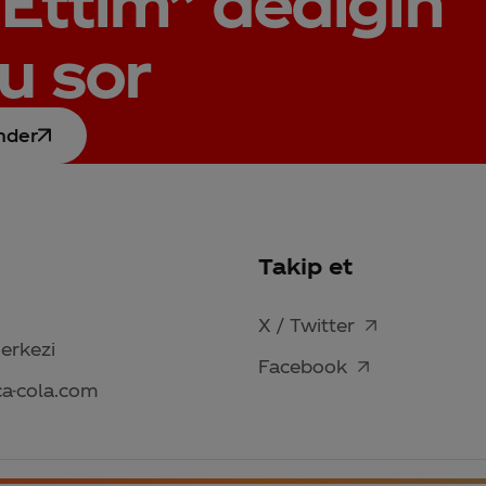
Ettim”
dediğin
u sor
nder
Takip et
X / Twitter
Merkezi
Facebook
ca-cola.com