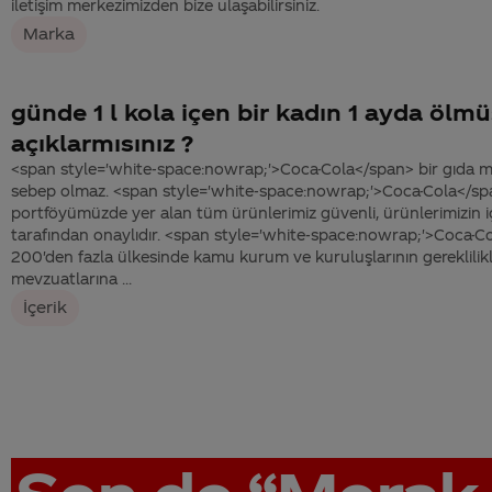
iletişim merkezimizden bize ulaşabilirsiniz.
Marka
günde 1 l kola içen bir kadın 1 ayda ölm
açıklarmısınız ?
<span style='white-space:nowrap;'>Coca-Cola</span> bir gıda 
sebep olmaz. <span style='white-space:nowrap;'>Coca-Cola</spa
portföyümüzde yer alan tüm ürünlerimiz güvenli, ürünlerimizin içe
tarafından onaylıdır. <span style='white-space:nowrap;'>Coca-C
200'den fazla ülkesinde kamu kurum ve kuruluşlarının gereklilikl
mevzuatlarına ...
İçerik