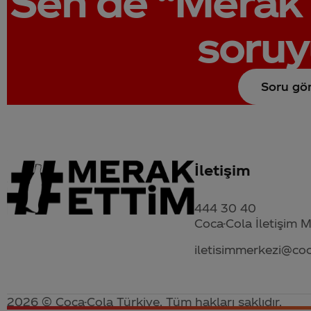
Sen de
“Merak 
soruy
Soru gö
İletişim
444 30 40
Coca-Cola İletişim 
iletisimmerkezi@co
2026 © Coca-Cola Türkiye. Tüm hakları saklıdır.