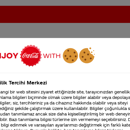
ş çok pahalı
oca-Cola'nın Filistin'de fabr...
Coca-Cola’yı kim buldu?
Kurumsal
ilik Tercihi Merkezi
4355 Soru
ngi bir web sitesini ziyaret ettiğinizde site, tarayıcınızdan genellik
Coca-Cola Şirketi hakk
lama bilgileri biçiminde olmak üzere bilgiler alabilir veya depolayab
ımız tarafından (bakkal, market, grossmarket vb.) belirle
merak ettikleriniz.
lgiler; siz, tercihleriniz ya da cihazınız hakkında olabilir veya siteyi
Fabrikalarımız,
 Ürün maliyetlerimizi ise hammadde, paket boyutu, amb
diğiniz şekilde çalıştırmak üzere kullanılabilir. Bilgiler çoğunlukla si
sertifikalarımız, faaliyet
udan tanımlamaz ancak size daha kişiselleştirilmiş bir web deneyi
şartlarına göre zaman içinde değişiklik gösteriyor.
Coc
gösterdiğimiz ülkeler,
tarihçemiz ve daha fazla
ilir. Bazı tanımlama bilgisi türlerine izin vermemeyi seçebilirsiniz.
ün satış noktalarına en iyi fiyatla ulaşmasını sağlayabi
 bilgi edinmek ve varsayılan ayarlarımızı değiştirmek için farklı kat