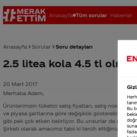
Anasayfa
Tüm sorular
Haberler
Anasayfa
Sorular
Soru detayları
2.5 litea kola 4.5 tl olmu
Coca-Cola nerenin malı?
Coca cola İsrail malı mı Yani ...
C
20 Mart 2017
Gizl
Merhaba Adem,
Herha
tanım
Ürünlerimizin tüketici satış fiyatları, satış noktalar
Bu bi
ve piyasa şartlarına göre değişiklik gösterebiliyor.
bekle
doğr
gibi pek çok etken belirliyor. Bu unsurlar da piyasa 
sunab
Şirketi olarak amacımız tabii ki tercih ettiğiniz ürün
fazla