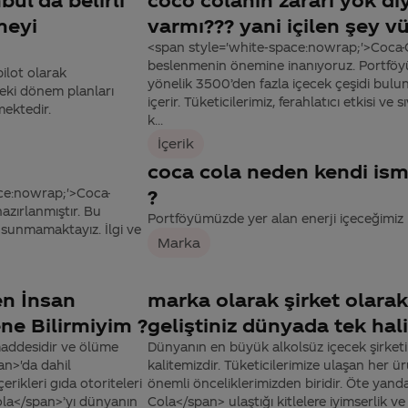
meyi
varmı??? yani içilen şey 
<span style='white-space:nowrap;'>Coca-C
beslenmenin önemine inanıyoruz. Portföyüm
pilot olarak
yönelik 3500’den fazla içecek çeşidi bulu
ki dönem planları
içerir. Tüketicilerimiz, ferahlatıcı etkisi v
mektedir.
k...
İçerik
coca cola neden kendi ism
ace:nowrap;'>Coca-
?
azırlanmıştır. Bu
Portföyümüzde yer alan enerji içeceğimiz 
 sunmamaktayız. İlgi ve
Marka
en İnsan
marka olarak şirket olara
ne Bilirmiyim ?
geliştiniz dünyada tek hal
maddesidir ve ölüme
Dünyanın en büyük alkolsüz içecek şirketi
n>'da dahil
kalitemizdir. Tüketicilerimize ulaşan her
rikleri gıda otoriteleri
önemli önceliklerimizden biridir. Öte yan
ola</span>’yı dünyanın
Cola</span> ulaştığı kitlelere iyimserlik 