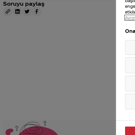
başlı
Soruyu paylaş
enge
etkil
Ayrın
Ona