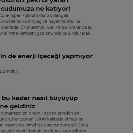
vücudumuza ne katıyor!
ola</span> Şirketi olarak dengeli
üzde farklı ihtiyaç ve hayat tarzlarına
nmaktadır. Ürünlerimiz, %85 -% 99 oranında su
e sıvı alımına katkısını göz önünde bulundurarak,
in de enerji içeceği yapmıyor
Burn’dür.
k bu kadar nasıl büyüyüp
ine geldiniz
 olmamızın en önemli nedenlerinden biri
 ürünün, her zaman %100 kalitede olması en
dan <span style='white-space:nowrap;'>Coca-
ve hayata pozitif bakabilme konusunda ilham