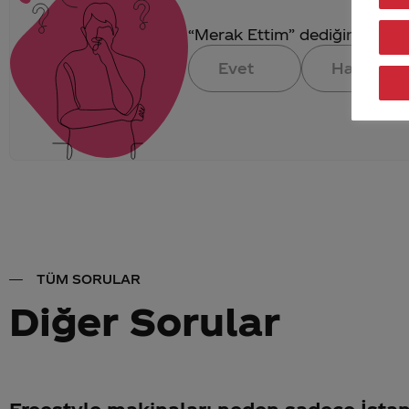
“Merak Ettim” dediğin konuya 
Evet
Hayır
TÜM SORULAR
Diğer Sorular
Freestyle makinaları neden sadece İstanb