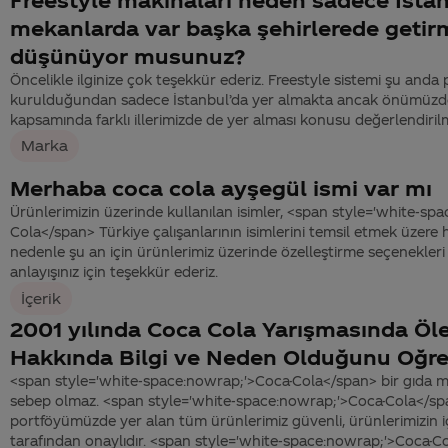
mekanlarda var başka şehirlerede getir
düşünüyor musunuz?
Öncelikle ilginize çok teşekkür ederiz. Freestyle sistemi şu anda 
kurulduğundan sadece İstanbul’da yer almakta ancak önümüzde
kapsamında farklı illerimizde de yer alması konusu değerlendiril
Marka
Merhaba coca cola ayşegül ismi var mı
Ürünlerimizin üzerinde kullanılan isimler, <span style='white-sp
Cola</span> Türkiye çalışanlarının isimlerini temsil etmek üzere h
nedenle şu an için ürünlerimiz üzerinde özelleştirme seçenekleri
anlayışınız için teşekkür ederiz.
İçerik
2001 yılında Coca Cola Yarışmasında Öl
Hakkında Bilgi ve Neden Olduğunu Oğre
<span style='white-space:nowrap;'>Coca-Cola</span> bir gıda 
sebep olmaz. <span style='white-space:nowrap;'>Coca-Cola</spa
portföyümüzde yer alan tüm ürünlerimiz güvenli, ürünlerimizin içe
tarafından onaylıdır. <span style='white-space:nowrap;'>Coca-C