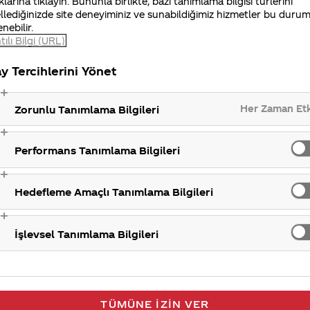
klarına tıklayın. Bununla birlikte, bazı tanımlama bilgisi türlerini
llediğinizde site deneyiminiz ve sunabildiğimiz hizmetler bu duru
enebilir.
tılı Bilgi (URL)
y Tercihlerini Yönet
Her Zaman Et
Zorunlu Tanımlama Bilgileri
Performans Tanımlama Bilgileri
Hedefleme Amaçlı Tanımlama Bilgileri
İşlevsel Tanımlama Bilgileri
TÜMÜNE İZIN VER