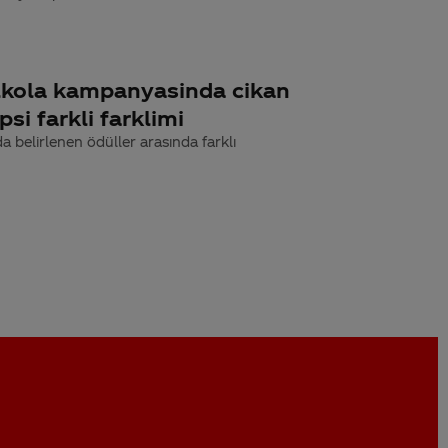
olkola kampanyasinda cikan
si farkli farklimi
belirlenen ödüller arasında farklı