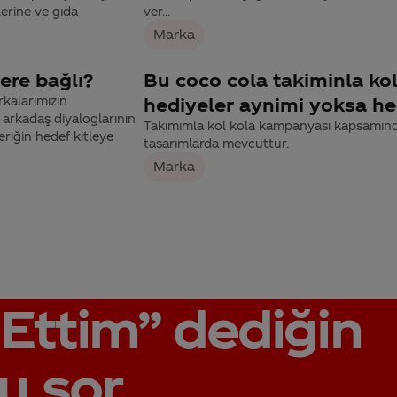
erine ve gıda
ver...
Marka
ere bağlı?
Bu coco cola takiminla k
rkalarımızın
hediyeler aynimi yoksa hep
 arkadaş diyaloglarının
Takımımla kol kola kampanyası kapsamında 
eriğin hedef kitleye
tasarımlarda mevcuttur.
Marka
Ettim”
dediğin
u sor