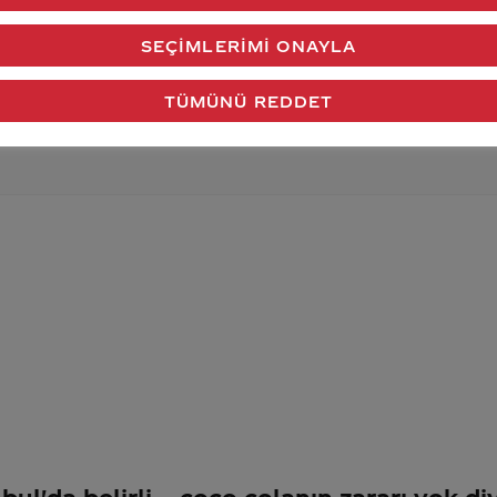
verdiğimiz cevap aklındaki soru işaretlerini giderdi 
SEÇIMLERIMI ONAYLA
Gönder
TÜMÜNÜ REDDET
ul'da belirli
coco colanın zararı yok di