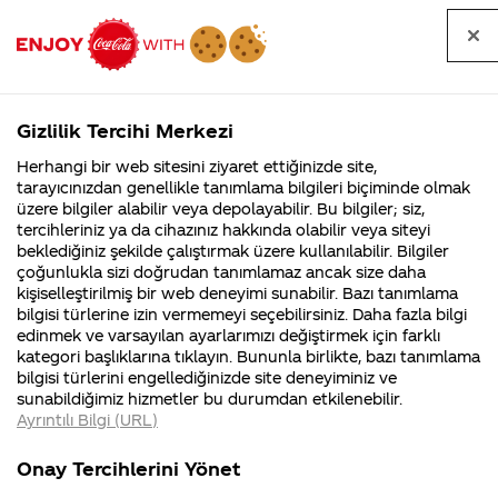
Tüm
Arama
Anasayfa
Haberler
Kapat
sorular
yap
Gizlilik Tercihi Merkezi
Arama yap
Herhangi bir web sitesini ziyaret ettiğinizde site,
Anasayfa
Sorular
Soru detayları
tarayıcınızdan genellikle tanımlama bilgileri biçiminde olmak
üzere bilgiler alabilir veya depolayabilir. Bu bilgiler; siz,
Coca-
Coca-
Kategoriler
Coca-Cola
Coca cola
Coca cola
tercihleriniz ya da cihazınız hakkında olabilir veya siteyi
Cola'nın
Cola’yı
nerenin
İsrail malı mı
Filistin'de
kim
beklediğiniz şekilde çalıştırmak üzere kullanılabilir. Bilgiler
malı?
Yani ...
fabr...
buldu?
çoğunlukla sizi doğrudan tanımlamaz ancak size daha
En büyük
kişiselleştirilmiş bir web deneyimi sunabilir. Bazı tanımlama
Kurumsal
Kamp
bilgisi türlerine izin vermemeyi seçebilirsiniz. Daha fazla bilgi
depositolu
edinmek ve varsayılan ayarlarımızı değiştirmek için farklı
4355 Soru
90 Soru
kategori başlıklarına tıklayın. Bununla birlikte, bazı tanımlama
cam şişesi
Coca-Cola
Kampany
bilgisi türlerini engellediğinizde site deneyiminiz ve
Şirketi
hakkınd
sunabildiğimiz hizmetler bu durumdan etkilenebilir.
hakkında
ettikleri
ne kadar
Ayrıntılı Bilgi (URL)
merak
Kampan
ettikleriniz.
koşulları
Kurumsal
Kampanya
ben 2.5litre
Fabrikalarımız,
kampany
Onay Tercihlerini Yönet
sertifikalarımız,
tarihleri
4355 Soru
90 Soru
faaliyet
temini v