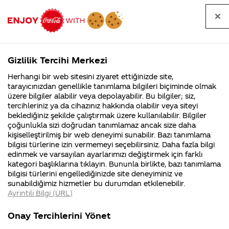
Tüm
Arama
Anasayfa
Haberler
Kapat
sorular
yap
Gizlilik Tercihi Merkezi
Arama yap
Herhangi bir web sitesini ziyaret ettiğinizde site,
Anasayfa
Sorular
Tüm Sorular
966. Sayfa
tarayıcınızdan genellikle tanımlama bilgileri biçiminde olmak
üzere bilgiler alabilir veya depolayabilir. Bu bilgiler; siz,
Coca-
Coca-
Tüm sorular
Coca-Cola
Coca cola
tercihleriniz ya da cihazınız hakkında olabilir veya siteyi
Cola'nın
Cola’yı
nerenin
İsrail malı mı
Filistin'de
kim
beklediğiniz şekilde çalıştırmak üzere kullanılabilir. Bilgiler
malı?
Yani ...
fabr...
buldu?
çoğunlukla sizi doğrudan tanımlamaz ancak size daha
kişiselleştirilmiş bir web deneyimi sunabilir. Bazı tanımlama
Kurumsal
Kamp
bilgisi türlerine izin vermemeyi seçebilirsiniz. Daha fazla bilgi
edinmek ve varsayılan ayarlarımızı değiştirmek için farklı
4355 Soru
90 Soru
Tümü
Kurumsal
Kampanyalar
İçerik
kategori başlıklarına tıklayın. Bununla birlikte, bazı tanımlama
Coca-Cola
Kampany
bilgisi türlerini engellediğinizde site deneyiminiz ve
Şirketi
hakkınd
sunabildiğimiz hizmetler bu durumdan etkilenebilir.
hakkında
ettikleri
Ayrıntılı Bilgi (URL)
merak
Kampan
ettikleriniz.
koşulları
Coca Cola Formülünü
gerçekten
Fabrikalarımız,
kampany
Onay Tercihlerini Yönet
sertifikalarımız,
tarihleri
Buldum Benide
yahudilere
4
faaliyet
temini v