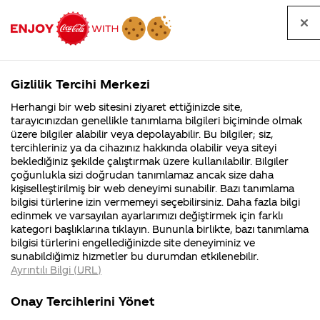
Tüm
Arama
Anasayfa
Haberler
Kapat
sorular
yap
Gizlilik Tercihi Merkezi
Arama yap
Herhangi bir web sitesini ziyaret ettiğinizde site,
Anasayfa
Sorular
Tüm Sorular
879. Sayfa
tarayıcınızdan genellikle tanımlama bilgileri biçiminde olmak
üzere bilgiler alabilir veya depolayabilir. Bu bilgiler; siz,
Coca-
Coca-
Tüm sorular
Coca-Cola
Coca cola
tercihleriniz ya da cihazınız hakkında olabilir veya siteyi
Cola'nın
Cola’yı
nerenin
İsrail malı mı
Filistin'de
kim
beklediğiniz şekilde çalıştırmak üzere kullanılabilir. Bilgiler
malı?
Yani ...
fabr...
buldu?
çoğunlukla sizi doğrudan tanımlamaz ancak size daha
kişiselleştirilmiş bir web deneyimi sunabilir. Bazı tanımlama
Kurumsal
Kamp
bilgisi türlerine izin vermemeyi seçebilirsiniz. Daha fazla bilgi
edinmek ve varsayılan ayarlarımızı değiştirmek için farklı
4355 Soru
90 Soru
Tümü
Kurumsal
Kampanyalar
İçerik
kategori başlıklarına tıklayın. Bununla birlikte, bazı tanımlama
Coca-Cola
Kampany
bilgisi türlerini engellediğinizde site deneyiminiz ve
Şirketi
hakkınd
sunabildiğimiz hizmetler bu durumdan etkilenebilir.
hakkında
ettikleri
Ayrıntılı Bilgi (URL)
merak
Kampan
ettikleriniz.
koşulları
Milli takimla yaptığınız
COCO
Fabrikalarımız,
kampany
Onay Tercihlerini Yönet
sertifikalarımız,
tarihleri
kampanyada baba oğul gelene
İÇİN
4
faaliyet
temini v