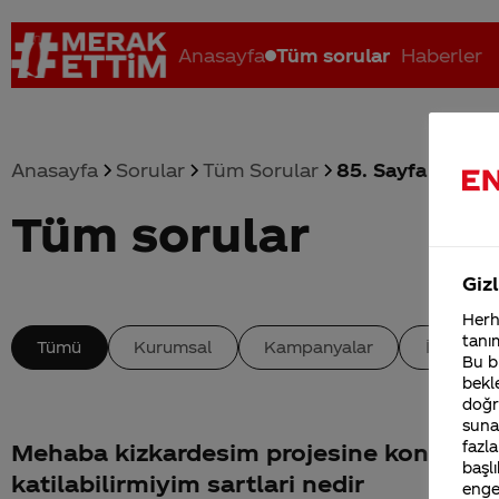
Anasayfa
Tüm sorular
Haberler
Anasayfa
Sorular
Tüm Sorular
85. Sayfa
Tüm sorular
Coca-Cola nerenin malı?
Coca cola İsrail malı mı Yani ...
C
Gizl
Herha
tanım
Tümü
Kurumsal
Kampanyalar
İçerik
Bu bi
bekle
doğr
sunab
fazla
Mehaba kizkardesim projesine konyada
başlı
katilabilirmiyim sartlari nedir
enge