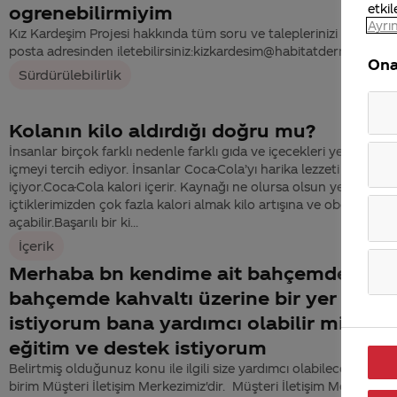
etkil
ogrenebilirmiyim
Ayrın
Kız Kardeşim Projesi hakkında tüm soru ve taleplerinizi aşağıdaki
posta adresinden iletebilirsiniz:kizkardesim@habitatdernegi.org
Ona
Sürdürülebilirlik
Kolanın kilo aldırdığı doğru mu?
İnsanlar birçok farklı nedenle farklı gıda ve içecekleri yemeyi ve
içmeyi tercih ediyor. İnsanlar Coca-Cola’yı harika lezzeti için
içiyor.Coca-Cola kalori içerir. Kaynağı ne olursa olsun yediklerimi
içtiklerimizden çok fazla kalori almak kilo artışına ve obeziteye y
açabilir.Başarılı bir ki...
İçerik
Merhaba bn kendime ait bahçemde
bahçemde kahvaltı üzerine bir yer açma
istiyorum bana yardımcı olabilir misiniz
eğitim ve destek istiyorum
Belirtmiş olduğunuz konu ile ilgili size yardımcı olabilecek en yetk
birim Müşteri İletişim Merkezimiz'dir. Müşteri İletişim Merkezimiz