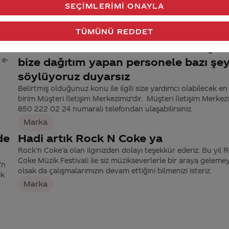
SEÇIMLERIMI ONAYLA
İçerik
TÜMÜNÜ REDDET
ine
yan yana biri market diğieri kafe iki
dükkanımız var ve ürünlerinizi satıyor
 e-
bize dağıtım yapan personele bazı şey
söylüyoruz duyarsız
Belirtmiş olduğunuz konu ile ilgili size yardımcı olabilecek en 
birim Müşteri İletişim Merkezimiz'dir. Müşteri İletişim Merkez
850 222 02 24 numaralı telefondan ulaşabilirsiniz.
Marka
de
Hadi artık Rock N Coke ya
Rock’n Coke’a olan ilginizden dolayı teşekkür ederiz. Bu yıl 
Coke Müzik Festivali ile siz müzikseverlerle bir araya geleme
’n
olsak da çalışmalarımızın devam ettiğini bilmenizi isteriz.
ek
Marka