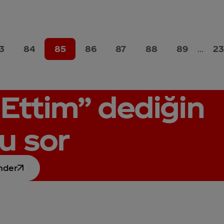
3
84
85
86
87
88
89
...
2
Ettim”
dediğin
u sor
nder