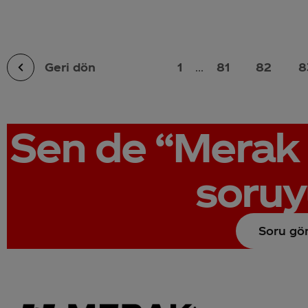
Geri dön
1
...
81
82
8
Sen de
“Merak 
soruy
Soru gö