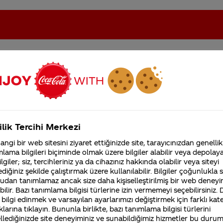
oca-Cola'nın Filistin'de fabr...
Coca-Cola’yı kim buldu?
ilik Tercihi Merkezi
Kurumsal
ngi bir web sitesini ziyaret ettiğinizde site, tarayıcınızdan genellik
lama bilgileri biçiminde olmak üzere bilgiler alabilir veya depolayab
4355 Soru
Sürdürülebilirlik
Marka
lgiler; siz, tercihleriniz ya da cihazınız hakkında olabilir veya siteyi
Coca-Cola Şirketi hakk
diğiniz şekilde çalıştırmak üzere kullanılabilir. Bilgiler çoğunlukla si
merak ettikleriniz.
udan tanımlamaz ancak size daha kişiselleştirilmiş bir web deneyi
Fabrikalarımız,
sertifikalarımız, faaliyet
ilir. Bazı tanımlama bilgisi türlerine izin vermemeyi seçebilirsiniz.
gösterdiğimiz ülkeler,
 bilgi edinmek ve varsayılan ayarlarımızı değiştirmek için farklı kat
n
Coca cola'nin içinde cochineal böceği
tarihçemiz ve daha fazla
klarına tıklayın. Bununla birlikte, bazı tanımlama bilgisi türlerini
varmı?
llediğinizde site deneyiminiz ve sunabildiğimiz hizmetler bu duru