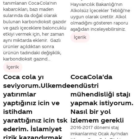
tanımlanan Coca-Cola'nın
Hayvancılık Bakanlığı’nın
kabarcıkları, bazı maden
Alkolsüz İçecekler Tebliği’ne
sularında da doğal olarak
uygun olarak üretilir. Alkol
bulunan karbondioksit gazıdır
olmadığını gösteren raporu
ve gazlı içeceklere baloncuklu
aşağıdan inceleyebilirsiniz.
etkiyi vermek için, her zaman
İçerik
aynı miktarda eklenir. Gazlı
ürünler açıldıktan sonra
ürünün tadındaki değişiklik,
karbondioksit gazınd...
İçerik
Coca cola yı
CocaCola'da
seviyorum.Ulkemde
endüstri
yatırımlar
mühendisliği stajı
yaptığınız icin ve
yapmak istiyorum.
istihdam
Nasıl bir yol
yarattığınız icin tsk
izlemem gerekli
ederim. İslamiyet
2016-2017 dönemi staj
imkanlarımız Ocak Ayı’ndan
rizik kazandırmak