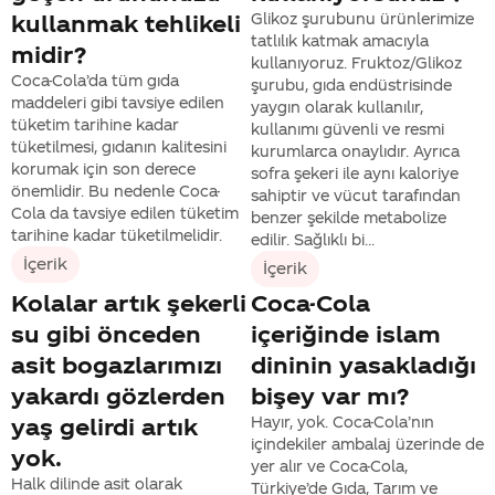
kullanmak tehlikeli
Glikoz şurubunu ürünlerimize
tatlılık katmak amacıyla
midir?
kullanıyoruz. Fruktoz/Glikoz
Coca-Cola’da tüm gıda
şurubu, gıda endüstrisinde
maddeleri gibi tavsiye edilen
yaygın olarak kullanılır,
tüketim tarihine kadar
kullanımı güvenli ve resmi
tüketilmesi, gıdanın kalitesini
kurumlarca onaylıdır. Ayrıca
korumak için son derece
sofra şekeri ile aynı kaloriye
önemlidir. Bu nedenle Coca-
sahiptir ve vücut tarafından
Cola da tavsiye edilen tüketim
benzer şekilde metabolize
tarihine kadar tüketilmelidir.
edilir. Sağlıklı bi...
İçerik
İçerik
Kolalar artık şekerli
Coca-Cola
su gibi önceden
içeriğinde islam
asit bogazlarımızı
dininin yasakladığı
yakardı gözlerden
bişey var mı?
yaş gelirdi artık
Hayır, yok. Coca-Cola’nın
içindekiler ambalaj üzerinde de
yok.
yer alır ve Coca-Cola,
Halk dilinde asit olarak
Türkiye’de Gıda, Tarım ve