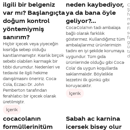
ilgili bir belgeniz
neden kaybediyor,
C
Ş
var mı? Başlangıçta
ya da bana öyle
h
m
doğum kontrol
geliyor?...
e
yöntemiymiş
Coca-Cola’nın tadı ambalaja
F
s
bağlı olarak farklılık
sanırım?
f
göstermez. Kullandığımız tüm
g
Hiçbir içecek veya yiyeceğin
ambalajlarımız ürünlerimizin
ü
kısırlığa sebep olduğu
tadını en iyi şekilde korumaya
t
kanıtlanmamıştır. Kısırlık birçok
d
uygundur. Tüm gıda
sebebi olabilen karmaşık bir
ürünlerinde olduğu gibi Coca-
tıbbi durumdur. Nedenleri ve
Cola’ da uygun koşullarda
tedavisi ile ilgili hekime
saklanmalıdır. Böylelikle
danışılmasını öneririz. Coca-
lezzetini ilk günkü gibi
Cola, Eczacı Dr. John
koruyacaktır.
Pemberton tarafından
İçerik
ferahlatıcı bir içecek olarak
üretilmiştir.
İçerik
cocacolanın
Sabah ac karnina
formüllerinitüm
icersek bisey olur