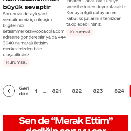
itibaren Coca-Cola Türkiye
büyük sevaptir
websitesinden duyurulacaktır.
Konuyla ilgili detayları ve
Sorunuza detaylı yanıt
kabul koşullarını sitemizden
verebilmemiz için iletişim
takip edebilirsiniz.
bilgilerinizi
iletisimmerkezi@coca-cola.com
Kurumsal
adresine gönderebilir ya da 444
3040 numaralı iletişim
merkezimizden bize
ulaşabilirsiniz.
Kurumsal
Geri
1
...
821
822
823
824
dön
Sen de
“Merak Ettim”
dediğin soruyu sor