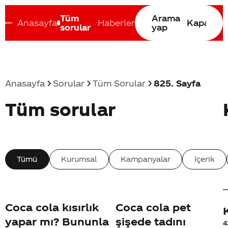
Tüm
Arama
Anasayfa
Haberler
Kapat
sorular
yap
Anasayfa
Sorular
Tüm Sorular
825. Sayfa
Coca-Cola nerenin malı?
Coca cola İsrail malı mı Yani ...
C
Tüm sorular
Tümü
Kurumsal
Kampanyalar
İçerik
Coca cola kısırlık
Coca cola pet
yapar mı? Bununla
şişede tadını
4