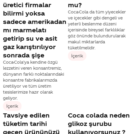
üretici firmalar
mu?
bilirmi yoksa
Coca-Cola da tüm yiyecekler
ve içecekler gibi dengeli ve
sadece amerikadan
yeterli beslenme düzeni
mı marmelatı
içerisinde bireysel farklılıklar
göz önünde bulundurularak
getirip su ve asit
makul miktarlarda
gaz karıştırılıyor
tüketilmelidir.
sonrada şişe
İçerik
Coca-Cola’ya kendine özgü
lezzetini veren konsantremiz,
dünyanın farklı noktalarındaki
konsantre fabrikalarımızda
üretiliyor ve tüm üretim
tesislerimize hazır olarak
geliyor.
İçerik
Tavsiye edilen
Coca colada neden
tüketim tarihi
glikoz şurubu
geçen ürününüzü
kullanıyorsunuz ?