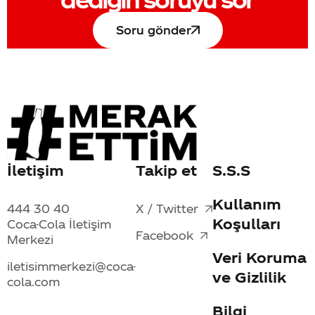
Soru gönder
İletişim
Takip et
S.S.S
Kullanım
444 30 40
X / Twitter
Koşulları
Coca-Cola İletişim
Facebook
Merkezi
Veri Koruma
iletisimmerkezi@coca-
ve Gizlilik
cola.com
Bilgi