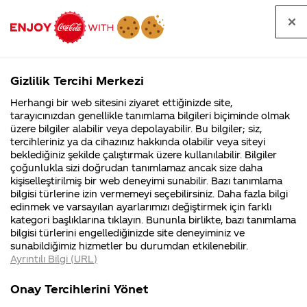
Tüm
Arama
Anasayfa
Haberler
Kapat
sorular
yap
Gizlilik Tercihi Merkezi
Arama yap
Herhangi bir web sitesini ziyaret ettiğinizde site,
Anasayfa
Sorular
Tüm Sorular
813. Sayfa
tarayıcınızdan genellikle tanımlama bilgileri biçiminde olmak
üzere bilgiler alabilir veya depolayabilir. Bu bilgiler; siz,
Coca-
Coca-
Tüm sorular
Coca-Cola
Coca cola
tercihleriniz ya da cihazınız hakkında olabilir veya siteyi
Cola'nın
Cola’yı
nerenin
İsrail malı mı
Filistin'de
kim
beklediğiniz şekilde çalıştırmak üzere kullanılabilir. Bilgiler
malı?
Yani ...
fabr...
buldu?
çoğunlukla sizi doğrudan tanımlamaz ancak size daha
kişiselleştirilmiş bir web deneyimi sunabilir. Bazı tanımlama
Kurumsal
Kamp
bilgisi türlerine izin vermemeyi seçebilirsiniz. Daha fazla bilgi
edinmek ve varsayılan ayarlarımızı değiştirmek için farklı
4355 Soru
90 Soru
Tümü
Kurumsal
Kampanyalar
İçerik
kategori başlıklarına tıklayın. Bununla birlikte, bazı tanımlama
Coca-Cola
Kampany
bilgisi türlerini engellediğinizde site deneyiminiz ve
Şirketi
hakkınd
sunabildiğimiz hizmetler bu durumdan etkilenebilir.
hakkında
ettikleri
Ayrıntılı Bilgi (URL)
merak
Kampan
ettikleriniz.
koşulları
coca colo israil markasımı
Coca 
Fabrikalarımız,
kampany
Onay Tercihlerini Yönet
sertifikalarımız,
tarihleri
Hayır, değil. Coca-Cola Şirketi, 129 yıl önce ABD’de
kırmı
4
faaliyet
temini v