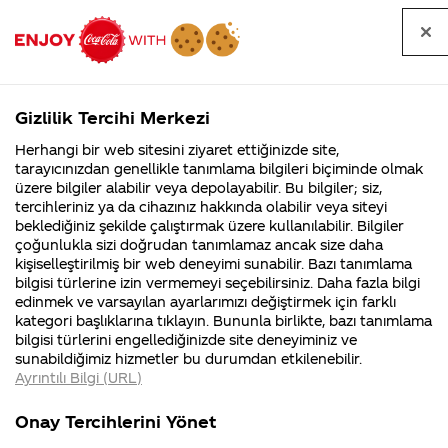
Tüm
Arama
Anasayfa
Haberler
Kapat
sorular
yap
Gizlilik Tercihi Merkezi
Arama yap
Herhangi bir web sitesini ziyaret ettiğinizde site,
Anasayfa
Sorular
Tüm Sorular
794. Sayfa
tarayıcınızdan genellikle tanımlama bilgileri biçiminde olmak
üzere bilgiler alabilir veya depolayabilir. Bu bilgiler; siz,
Coca-
Coca-
Tüm sorular
Coca-Cola
Coca cola
tercihleriniz ya da cihazınız hakkında olabilir veya siteyi
Cola'nın
Cola’yı
nerenin
İsrail malı mı
Filistin'de
kim
beklediğiniz şekilde çalıştırmak üzere kullanılabilir. Bilgiler
malı?
Yani ...
fabr...
buldu?
çoğunlukla sizi doğrudan tanımlamaz ancak size daha
kişiselleştirilmiş bir web deneyimi sunabilir. Bazı tanımlama
Kurumsal
Kamp
bilgisi türlerine izin vermemeyi seçebilirsiniz. Daha fazla bilgi
edinmek ve varsayılan ayarlarımızı değiştirmek için farklı
4355 Soru
90 Soru
Tümü
Kurumsal
Kampanyalar
İçerik
kategori başlıklarına tıklayın. Bununla birlikte, bazı tanımlama
Coca-Cola
Kampany
bilgisi türlerini engellediğinizde site deneyiminiz ve
Şirketi
hakkınd
sunabildiğimiz hizmetler bu durumdan etkilenebilir.
hakkında
ettikleri
Ayrıntılı Bilgi (URL)
merak
Kampan
ettikleriniz.
koşulları
Merhaba ben
Coca Cola da staj
Fabrikalarımız,
kampany
Onay Tercihlerini Yönet
sertifikalarımız,
tarihleri
mustafa takiminla
yapmak istiyorum.
4
faaliyet
temini v