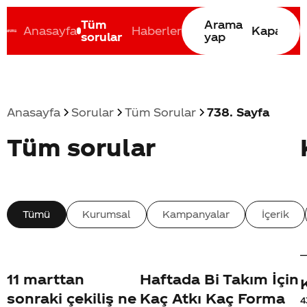
Tüm
Arama
Anasayfa
Haberler
Kapat
sorular
yap
Anasayfa
Sorular
Tüm Sorular
738. Sayfa
Coca-Cola nerenin malı?
Coca cola İsrail malı mı Yani ...
C
Tüm sorular
Tümü
Kurumsal
Kampanyalar
İçerik
11 marttan
Haftada Bi Takım İçin
sonraki çekiliş ne
Kaç Atkı Kaç Forma
4