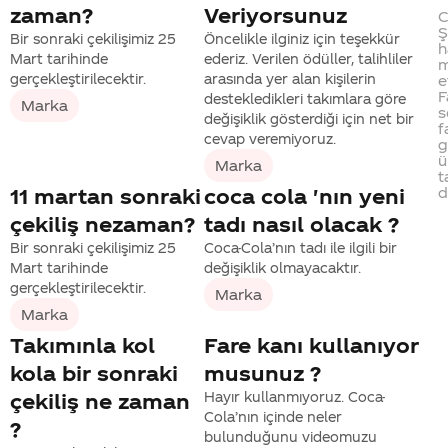
zaman?
Veriyorsunuz
C
Ş
Bir sonraki çekilişimiz 25
Öncelikle ilginiz için teşekkür
h
Mart tarihinde
ederiz. Verilen ödüller, talihliler
m
gerçekleştirilecektir.
arasında yer alan kişilerin
e
F
destekledikleri takımlara göre
Marka
s
değişiklik gösterdiği için net bir
f
cevap veremiyoruz.
g
ü
Marka
t
d
11 martan sonraki
coca cola 'nın yeni
çekiliş nezaman?
tadı nasıl olacak ?
Bir sonraki çekilişimiz 25
Coca-Cola’nın tadı ile ilgili bir
Mart tarihinde
değişiklik olmayacaktır.
gerçekleştirilecektir.
Marka
Marka
Takımınla kol
Fare kanı kullanıyor
kola bir sonraki
musunuz ?
çekiliş ne zaman
Hayır kullanmıyoruz. Coca-
Cola’nın içinde neler
?
bulunduğunu videomuzu