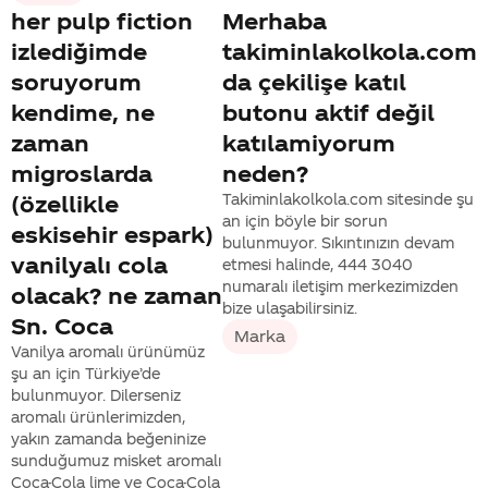
her pulp fiction
Merhaba
izlediğimde
takiminlakolkola.com
soruyorum
da çekilişe katıl
kendime, ne
butonu aktif değil
zaman
katılamiyorum
migroslarda
neden?
(özellikle
Takiminlakolkola.com sitesinde şu
an için böyle bir sorun
eskisehir espark)
bulunmuyor. Sıkıntınızın devam
vanilyalı cola
etmesi halinde, 444 3040
numaralı iletişim merkezimizden
olacak? ne zaman
bize ulaşabilirsiniz.
Sn. Coca
Marka
Vanilya aromalı ürünümüz
şu an için Türkiye’de
bulunmuyor. Dilerseniz
aromalı ürünlerimizden,
yakın zamanda beğeninize
sunduğumuz misket aromalı
Coca-Cola lime ve Coca-Cola