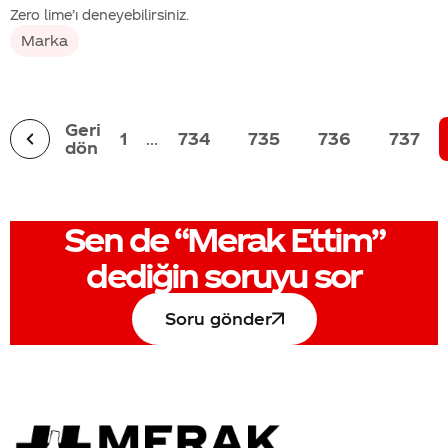
Zero lime’ı deneyebilirsiniz.
Marka
Geri
1
...
734
735
736
737
dön
Sen de
“Merak Ettim”
dediğin soruyu sor
Soru gönder