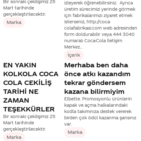
Bir sonraki çekilişimiz 25
izleyerek öğrenebilirsiniz. Ayrıca
Mart tarihinde
üretim sürecimizi yerinde görmek
gerçekleştirilecektir.
için fabrikalarımızı ziyaret etmek
isterseniz, http://coca-
Marka
colafabrikasi.com web adresinden
form doldurabilir veya 444 3040
numaralı Coca-Cola İletişim
Merkez...
İçerik
EN YAKIN
Merhaba ben daha
KOLKOLA COCA
önce atkı kazandım
COLA CEKİLİŞ
tekrar göndersem
TARİHİ NE
kazana bilirmiyim
ZAMAN
Elbette. Promosyonlu ürünlerin
kapak ve açma halkalarındaki
TEŞEKKÜRLER
kodla takımınıza destek vererek
Bir sonraki çekilişimiz 25
birden çok ödül kazanma şansınız
Mart tarihinde
var.
gerçekleştirilecektir.
Marka
Marka