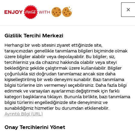
Tüm
Arama
Anasayfa
Haberler
Kapat
sorular
yap
Gizlilik Tercihi Merkezi
Arama yap
Herhangi bir web sitesini ziyaret ettiğinizde site,
Anasayfa
Sorular
Tüm Sorular
697. Sayfa
tarayıcınızdan genellikle tanımlama bilgileri biçiminde olmak
üzere bilgiler alabilir veya depolayabilir. Bu bilgiler; siz,
Coca-
Coca-
Tüm sorular
Coca-Cola
Coca cola
tercihleriniz ya da cihazınız hakkında olabilir veya siteyi
Cola'nın
Cola’yı
nerenin
İsrail malı mı
Filistin'de
kim
beklediğiniz şekilde çalıştırmak üzere kullanılabilir. Bilgiler
malı?
Yani ...
fabr...
buldu?
çoğunlukla sizi doğrudan tanımlamaz ancak size daha
kişiselleştirilmiş bir web deneyimi sunabilir. Bazı tanımlama
Kurumsal
Kamp
bilgisi türlerine izin vermemeyi seçebilirsiniz. Daha fazla bilgi
edinmek ve varsayılan ayarlarımızı değiştirmek için farklı
4355 Soru
90 Soru
Tümü
Kurumsal
Kampanyalar
İçerik
kategori başlıklarına tıklayın. Bununla birlikte, bazı tanımlama
Coca-Cola
Kampany
bilgisi türlerini engellediğinizde site deneyiminiz ve
Şirketi
hakkınd
sunabildiğimiz hizmetler bu durumdan etkilenebilir.
hakkında
ettikleri
Ayrıntılı Bilgi (URL)
merak
Kampan
ettikleriniz.
koşulları
Kolkola kokokola
bir sonraki forma
Fabrikalarımız,
kampany
Onay Tercihlerini Yönet
sertifikalarımız,
tarihleri
galatasaray
çekilişi ne zaman
4
faaliyet
temini v