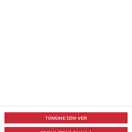
Soru gönder
İletişim
Takip et
S.S.S
Kullanım
444 30 40
X / Twitter
Koşulları
Coca-Cola İletişim
Facebook
Merkezi
Veri Koruma
iletisimmerkezi@coca-
ve Gizlilik
cola.com
TÜMÜNE İZIN VER
Bilgi
Toplumu