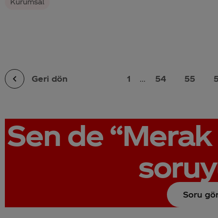
Kurumsal
Geri dön
1
...
54
55
Sen de
“Merak 
soruy
Soru gö