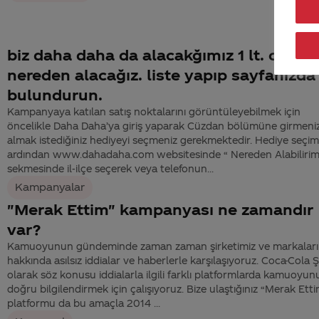
biz daha daha da alacakğımız 1 lt. colalar
nereden alacağız. liste yapıp sayfanızda
bulundurun.
Kampanyaya katılan satış noktalarını görüntüleyebilmek için
öncelikle Daha Daha’ya giriş yaparak Cüzdan bölümüne girmeni
almak istediğiniz hediyeyi seçmeniz gerekmektedir. Hediye seçim
ardından www.dahadaha.com websitesinde “ Nereden Alabilirim
sekmesinde il-ilçe seçerek veya telefonun...
Kampanyalar
"Merak Ettim" kampanyası ne zamandır
var?
Kamuoyunun gündeminde zaman zaman şirketimiz ve markaları
hakkında asılsız iddialar ve haberlerle karşılaşıyoruz. Coca-Cola Ş
olarak söz konusu iddialarla ilgili farklı platformlarda kamuoyun
doğru bilgilendirmek için çalışıyoruz. Bize ulaştığınız “Merak Ett
platformu da bu amaçla 2014 ...