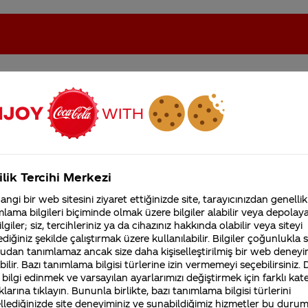
oca-Cola'nın Filistin'de fabr...
Coca-Cola’yı kim buldu?
ilik Tercihi Merkezi
Kurumsal
ngi bir web sitesini ziyaret ettiğinizde site, tarayıcınızdan genellik
4355 Soru
lama bilgileri biçiminde olmak üzere bilgiler alabilir veya depolayab
Sürdürülebilirlik
Marka
lgiler; siz, tercihleriniz ya da cihazınız hakkında olabilir veya siteyi
Coca-Cola Şirketi hakk
diğiniz şekilde çalıştırmak üzere kullanılabilir. Bilgiler çoğunlukla si
merak ettikleriniz.
Fabrikalarımız,
udan tanımlamaz ancak size daha kişiselleştirilmiş bir web deneyi
sertifikalarımız, faaliyet
ilir. Bazı tanımlama bilgisi türlerine izin vermemeyi seçebilirsiniz.
gösterdiğimiz ülkeler,
Sosyal medyada paylaşılan, Cappy
 bilgi edinmek ve varsayılan ayarlarımızı değiştirmek için farklı kat
tarihçemiz ve daha fazla
klarına tıklayın. Bununla birlikte, bazı tanımlama bilgisi türlerini
üm
ürünlerinden çıktığı söylenen şey ned
llediğinizde site deneyiminiz ve sunabildiğimiz hizmetler bu duru