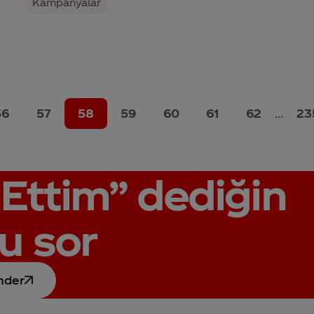
Kampanyalar
56
57
58
59
60
61
62
...
23
Ettim”
dediğin
u sor
nder