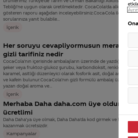
ürünlerimiz Türkiye’de Tarım ve Orman Bakanlığı Alkolsüz İçecek
etkil
Tebliği’ne uygun olarak üretilmektedir. Coca-Cola'da alkol olmadı
Ayrın
gösteren raporu aşağıdan inceleyebilirsiniz.Coca-Cola ile ilgili tü
sorularınıza yanıt bulabile...
Ona
İçerik
Her soruyu cevapliyormusun merak ett
gizli tarifiniz nedir
Coca-Cola’nın içerisinde ambalajların üzerinde de yazdığı gibi su,
şeker veya fruktoz-glukoz şurubu, karbondioksit, renklendirici o
karamel, asitliği düzenleyici olarak fosforik asit, doğal aroma veri
ve kafein bulunur.Coca-Cola’nın gizli formülü ambalaj üzerinde d
yazan doğal aroma ve...
İçerik
Merhaba Daha daha.com üye oldum, üye
ücretlimi
Daha Daha’ya üye olmak, Daha Daha’da kod girmek ve hediye
kazanmak ücretsizdir.
Kampanyalar