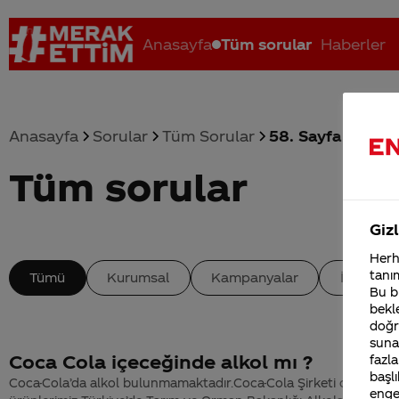
Anasayfa
Tüm sorular
Haberler
Anasayfa
Sorular
Tüm Sorular
58. Sayfa
Tüm sorular
Coca-Cola nerenin malı?
Coca cola İsrail malı mı Yani ...
C
Gizl
Herha
tanım
Tümü
Kurumsal
Kampanyalar
İçerik
Bu bi
bekle
doğr
sunab
Coca Cola içeceğinde alkol mı ?
fazla
başlı
Coca-Cola’da alkol bulunmamaktadır.Coca-Cola Şirketi olarak t
enge