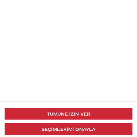
İletişim
Takip et
S.S.S
Kullanım
444 30 40
X / Twitter
Koşulları
Coca-Cola İletişim
Facebook
Merkezi
Veri Koruma
iletisimmerkezi@coca-
ve Gizlilik
cola.com
TÜMÜNE İZIN VER
Bilgi
Toplumu
SEÇIMLERIMI ONAYLA
Hizmetleri