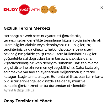
Tüm
Arama
Anasayfa
Haberler
Kapat
sorular
yap
Gizlilik Tercihi Merkezi
Arama yap
Herhangi bir web sitesini ziyaret ettiğinizde site,
Anasayfa
Sorular
Tüm Sorular
574. Sayfa
tarayıcınızdan genellikle tanımlama bilgileri biçiminde olmak
üzere bilgiler alabilir veya depolayabilir. Bu bilgiler; siz,
Coca-
Coca-
Tüm sorular
Coca-Cola
Coca cola
tercihleriniz ya da cihazınız hakkında olabilir veya siteyi
Cola'nın
Cola’yı
nerenin
İsrail malı mı
Filistin'de
kim
beklediğiniz şekilde çalıştırmak üzere kullanılabilir. Bilgiler
malı?
Yani ...
fabr...
buldu?
çoğunlukla sizi doğrudan tanımlamaz ancak size daha
kişiselleştirilmiş bir web deneyimi sunabilir. Bazı tanımlama
Kurumsal
Kamp
bilgisi türlerine izin vermemeyi seçebilirsiniz. Daha fazla bilgi
edinmek ve varsayılan ayarlarımızı değiştirmek için farklı
4355 Soru
90 Soru
Tümü
Kurumsal
Kampanyalar
İçerik
kategori başlıklarına tıklayın. Bununla birlikte, bazı tanımlama
Coca-Cola
Kampany
bilgisi türlerini engellediğinizde site deneyiminiz ve
Şirketi
hakkınd
sunabildiğimiz hizmetler bu durumdan etkilenebilir.
hakkında
ettikleri
Ayrıntılı Bilgi (URL)
merak
Kampan
ettikleriniz.
koşulları
cola cherry denen
Amerika'daki kola,
Fabrikalarımız,
kampany
Onay Tercihlerini Yönet
sertifikalarımız,
tarihleri
şeyi aynı ambalajla
Türkiye'deki kolaya
4
faaliyet
temini v