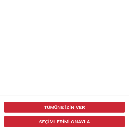
İletişim
Takip et
S.S.S
Kullanım
444 30 40
X / Twitter
Koşulları
Coca-Cola İletişim
Facebook
Merkezi
Veri Koruma
iletisimmerkezi@coca-
ve Gizlilik
cola.com
TÜMÜNE İZIN VER
Bilgi
Toplumu
SEÇIMLERIMI ONAYLA
Hizmetleri