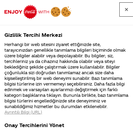
Tüm
Arama
Anasayfa
Haberler
Kapat
sorular
yap
Gizlilik Tercihi Merkezi
Arama yap
Herhangi bir web sitesini ziyaret ettiğinizde site,
Anasayfa
Sorular
Tüm Sorular
531. Sayfa
tarayıcınızdan genellikle tanımlama bilgileri biçiminde olmak
üzere bilgiler alabilir veya depolayabilir. Bu bilgiler; siz,
Coca-
Coca-
Tüm sorular
Coca-Cola
Coca cola
tercihleriniz ya da cihazınız hakkında olabilir veya siteyi
Cola'nın
Cola’yı
nerenin
İsrail malı mı
Filistin'de
kim
beklediğiniz şekilde çalıştırmak üzere kullanılabilir. Bilgiler
malı?
Yani ...
fabr...
buldu?
çoğunlukla sizi doğrudan tanımlamaz ancak size daha
kişiselleştirilmiş bir web deneyimi sunabilir. Bazı tanımlama
Kurumsal
Kamp
bilgisi türlerine izin vermemeyi seçebilirsiniz. Daha fazla bilgi
edinmek ve varsayılan ayarlarımızı değiştirmek için farklı
4355 Soru
90 Soru
Tümü
Kurumsal
Kampanyalar
İçerik
kategori başlıklarına tıklayın. Bununla birlikte, bazı tanımlama
Coca-Cola
Kampany
bilgisi türlerini engellediğinizde site deneyiminiz ve
Şirketi
hakkınd
sunabildiğimiz hizmetler bu durumdan etkilenebilir.
hakkında
ettikleri
Ayrıntılı Bilgi (URL)
merak
Kampan
ettikleriniz.
koşulları
vanilyalı coca cola
İyi günler ben
Fabrikalarımız,
kampany
Onay Tercihlerini Yönet
sertifikalarımız,
tarihleri
denizlide satılıyor mu
takımımın atkısını
4
faaliyet
temini v