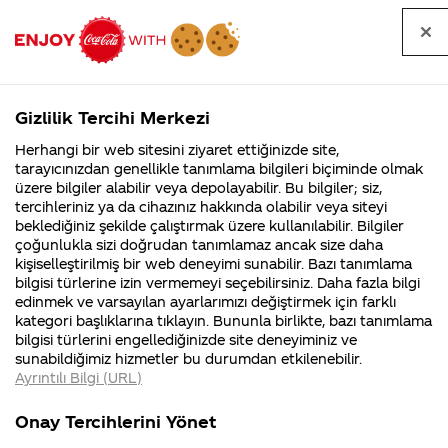
Tüm
Arama
Anasayfa
Haberler
Kapat
sorular
yap
Gizlilik Tercihi Merkezi
Arama yap
Herhangi bir web sitesini ziyaret ettiğinizde site,
Anasayfa
Sorular
Tüm Sorular
340. Sayfa
tarayıcınızdan genellikle tanımlama bilgileri biçiminde olmak
üzere bilgiler alabilir veya depolayabilir. Bu bilgiler; siz,
Coca-
Coca-
Tüm sorular
Coca-Cola
Coca cola
tercihleriniz ya da cihazınız hakkında olabilir veya siteyi
Cola'nın
Cola’yı
nerenin
İsrail malı mı
Filistin'de
kim
beklediğiniz şekilde çalıştırmak üzere kullanılabilir. Bilgiler
malı?
Yani ...
fabr...
buldu?
çoğunlukla sizi doğrudan tanımlamaz ancak size daha
kişiselleştirilmiş bir web deneyimi sunabilir. Bazı tanımlama
Kurumsal
Kamp
bilgisi türlerine izin vermemeyi seçebilirsiniz. Daha fazla bilgi
edinmek ve varsayılan ayarlarımızı değiştirmek için farklı
4355 Soru
90 Soru
Tümü
Kurumsal
Kampanyalar
İçerik
kategori başlıklarına tıklayın. Bununla birlikte, bazı tanımlama
Coca-Cola
Kampany
bilgisi türlerini engellediğinizde site deneyiminiz ve
Şirketi
hakkınd
sunabildiğimiz hizmetler bu durumdan etkilenebilir.
hakkında
ettikleri
Ayrıntılı Bilgi (URL)
merak
Kampan
ettikleriniz.
koşulları
gazli içeceklere
Türkiye’de üretim
Fabrikalarımız,
kampany
Onay Tercihlerini Yönet
sertifikalarımız,
tarihleri
baloncuklu etkiyi
yapiyorsaniz
4
faaliyet
temini v