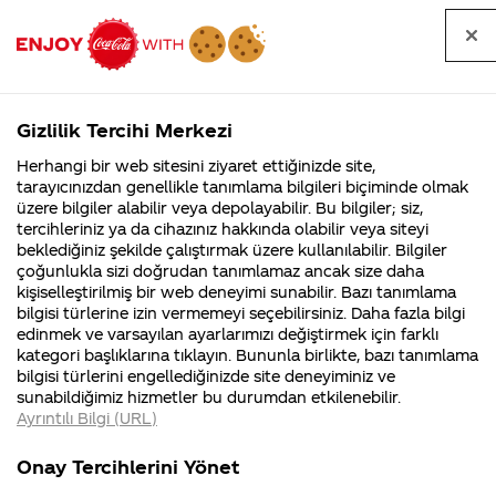
Tüm
Arama
Anasayfa
Haberler
Kapat
sorular
yap
Gizlilik Tercihi Merkezi
Arama yap
Herhangi bir web sitesini ziyaret ettiğinizde site,
Anasayfa
Sorular
Tüm Sorular
2347. Sayfa
tarayıcınızdan genellikle tanımlama bilgileri biçiminde olmak
üzere bilgiler alabilir veya depolayabilir. Bu bilgiler; siz,
Coca-
Coca-
Tüm sorular
Coca-Cola
Coca cola
tercihleriniz ya da cihazınız hakkında olabilir veya siteyi
Cola'nın
Cola’yı
nerenin
İsrail malı mı
Filistin'de
kim
beklediğiniz şekilde çalıştırmak üzere kullanılabilir. Bilgiler
malı?
Yani ...
fabr...
buldu?
çoğunlukla sizi doğrudan tanımlamaz ancak size daha
kişiselleştirilmiş bir web deneyimi sunabilir. Bazı tanımlama
Kurumsal
Kamp
bilgisi türlerine izin vermemeyi seçebilirsiniz. Daha fazla bilgi
edinmek ve varsayılan ayarlarımızı değiştirmek için farklı
4355 Soru
90 Soru
Tümü
Kurumsal
Kampanyalar
İçerik
kategori başlıklarına tıklayın. Bununla birlikte, bazı tanımlama
Coca-Cola
Kampany
bilgisi türlerini engellediğinizde site deneyiminiz ve
Şirketi
hakkınd
sunabildiğimiz hizmetler bu durumdan etkilenebilir.
hakkında
ettikleri
Ayrıntılı Bilgi (URL)
merak
Kampan
ettikleriniz.
koşulları
Hindistan'daki su
Coca-Cola'nın ne
Fabrikalarımız,
kampany
Onay Tercihlerini Yönet
sertifikalarımız,
tarihleri
odaklı toplumsal
kadarı şeker ?
4
faaliyet
temini v