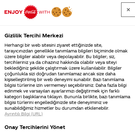
Tüm
Arama
Anasayfa
Haberler
Kapat
sorular
yap
Gizlilik Tercihi Merkezi
Arama yap
Herhangi bir web sitesini ziyaret ettiğinizde site,
Anasayfa
Sorular
Tüm Sorular
2270. Sayfa
tarayıcınızdan genellikle tanımlama bilgileri biçiminde olmak
üzere bilgiler alabilir veya depolayabilir. Bu bilgiler; siz,
Coca-
Coca-
Tüm sorular
Coca-Cola
Coca cola
tercihleriniz ya da cihazınız hakkında olabilir veya siteyi
Cola'nın
Cola’yı
nerenin
İsrail malı mı
Filistin'de
kim
beklediğiniz şekilde çalıştırmak üzere kullanılabilir. Bilgiler
malı?
Yani ...
fabr...
buldu?
çoğunlukla sizi doğrudan tanımlamaz ancak size daha
kişiselleştirilmiş bir web deneyimi sunabilir. Bazı tanımlama
Kurumsal
Kamp
bilgisi türlerine izin vermemeyi seçebilirsiniz. Daha fazla bilgi
edinmek ve varsayılan ayarlarımızı değiştirmek için farklı
4355 Soru
90 Soru
Tümü
Kurumsal
Kampanyalar
İçerik
kategori başlıklarına tıklayın. Bununla birlikte, bazı tanımlama
Coca-Cola
Kampany
bilgisi türlerini engellediğinizde site deneyiminiz ve
Şirketi
hakkınd
sunabildiğimiz hizmetler bu durumdan etkilenebilir.
hakkında
ettikleri
Ayrıntılı Bilgi (URL)
merak
Kampan
ettikleriniz.
koşulları
coca cola
Coca cola'nin
Fabrikalarımız,
kampany
Onay Tercihlerini Yönet
sertifikalarımız,
tarihleri
rakiplerini neden
250ml şişe, 330ml
4
faaliyet
temini v