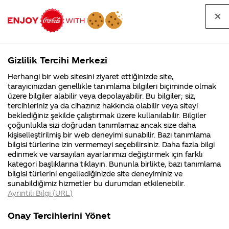
Tüm
Arama
Anasayfa
Haberler
Kapat
sorular
yap
Gizlilik Tercihi Merkezi
Arama yap
Herhangi bir web sitesini ziyaret ettiğinizde site,
Anasayfa
Sorular
Tüm Sorular
2122. Sayfa
tarayıcınızdan genellikle tanımlama bilgileri biçiminde olmak
üzere bilgiler alabilir veya depolayabilir. Bu bilgiler; siz,
Coca-
Coca-
Tüm sorular
Coca-Cola
Coca cola
tercihleriniz ya da cihazınız hakkında olabilir veya siteyi
Cola'nın
Cola’yı
nerenin
İsrail malı mı
Filistin'de
kim
beklediğiniz şekilde çalıştırmak üzere kullanılabilir. Bilgiler
malı?
Yani ...
fabr...
buldu?
çoğunlukla sizi doğrudan tanımlamaz ancak size daha
kişiselleştirilmiş bir web deneyimi sunabilir. Bazı tanımlama
Kurumsal
Kamp
bilgisi türlerine izin vermemeyi seçebilirsiniz. Daha fazla bilgi
edinmek ve varsayılan ayarlarımızı değiştirmek için farklı
4355 Soru
90 Soru
Tümü
Kurumsal
Kampanyalar
İçerik
kategori başlıklarına tıklayın. Bununla birlikte, bazı tanımlama
Coca-Cola
Kampany
bilgisi türlerini engellediğinizde site deneyiminiz ve
Şirketi
hakkınd
sunabildiğimiz hizmetler bu durumdan etkilenebilir.
hakkında
ettikleri
Ayrıntılı Bilgi (URL)
merak
Kampan
ettikleriniz.
koşulları
coca cola türkiye
kola nın içindeneler
Fabrikalarımız,
kampany
Onay Tercihlerini Yönet
sertifikalarımız,
tarihleri
ye kaç yılında
var
4
faaliyet
temini v