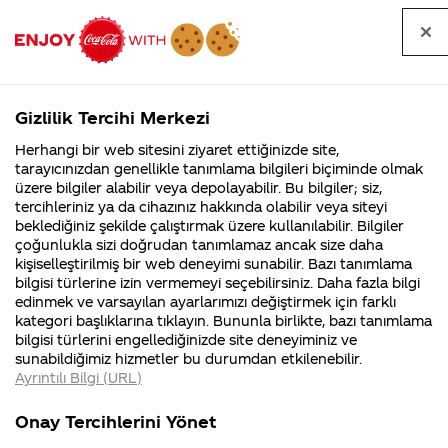
Tüm
Arama
Anasayfa
Haberler
Kapat
sorular
yap
Gizlilik Tercihi Merkezi
Arama yap
Herhangi bir web sitesini ziyaret ettiğinizde site,
Anasayfa
Sorular
Tüm Sorular
2112. Sayfa
tarayıcınızdan genellikle tanımlama bilgileri biçiminde olmak
üzere bilgiler alabilir veya depolayabilir. Bu bilgiler; siz,
Coca-
Coca-
Tüm sorular
Coca-Cola
Coca cola
tercihleriniz ya da cihazınız hakkında olabilir veya siteyi
Cola'nın
Cola’yı
nerenin
İsrail malı mı
Filistin'de
kim
beklediğiniz şekilde çalıştırmak üzere kullanılabilir. Bilgiler
malı?
Yani ...
fabr...
buldu?
çoğunlukla sizi doğrudan tanımlamaz ancak size daha
kişiselleştirilmiş bir web deneyimi sunabilir. Bazı tanımlama
Kurumsal
Kamp
bilgisi türlerine izin vermemeyi seçebilirsiniz. Daha fazla bilgi
edinmek ve varsayılan ayarlarımızı değiştirmek için farklı
4355 Soru
90 Soru
Tümü
Kurumsal
Kampanyalar
İçerik
kategori başlıklarına tıklayın. Bununla birlikte, bazı tanımlama
Coca-Cola
Kampany
bilgisi türlerini engellediğinizde site deneyiminiz ve
Şirketi
hakkınd
sunabildiğimiz hizmetler bu durumdan etkilenebilir.
hakkında
ettikleri
Ayrıntılı Bilgi (URL)
merak
Kampan
ettikleriniz.
koşulları
içinde ne kadar
Coca Cola Neden
Fabrikalarımız,
kampany
Onay Tercihlerini Yönet
sertifikalarımız,
tarihleri
katkı maddesi var
Küba Ve Kuzey
4
faaliyet
temini v