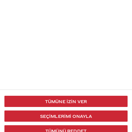
İletişim
Takip et
S.S.S
Kullanım
444 30 40
X / Twitter
Koşulları
Coca-Cola İletişim
Facebook
Merkezi
Veri Koruma
iletisimmerkezi@coca-
ve Gizlilik
cola.com
TÜMÜNE İZIN VER
Bilgi
Toplumu
SEÇIMLERIMI ONAYLA
Hizmetleri
TÜMÜNÜ REDDET