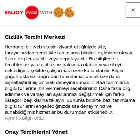
Tüm
Arama
Anasayfa
Haberler
Kapat
sorular
yap
Gizlilik Tercihi Merkezi
Arama yap
Herhangi bir web sitesini ziyaret ettiğinizde site,
Anasayfa
Sorular
Tüm Sorular
204. Sayfa
tarayıcınızdan genellikle tanımlama bilgileri biçiminde olmak
üzere bilgiler alabilir veya depolayabilir. Bu bilgiler; siz,
Coca-
Coca-
Tüm sorular
Coca-Cola
Coca cola
tercihleriniz ya da cihazınız hakkında olabilir veya siteyi
Cola'nın
Cola’yı
nerenin
İsrail malı mı
Filistin'de
kim
beklediğiniz şekilde çalıştırmak üzere kullanılabilir. Bilgiler
malı?
Yani ...
fabr...
buldu?
çoğunlukla sizi doğrudan tanımlamaz ancak size daha
kişiselleştirilmiş bir web deneyimi sunabilir. Bazı tanımlama
Kurumsal
Kamp
bilgisi türlerine izin vermemeyi seçebilirsiniz. Daha fazla bilgi
edinmek ve varsayılan ayarlarımızı değiştirmek için farklı
4355 Soru
90 Soru
Tümü
Kurumsal
Kampanyalar
İçerik
kategori başlıklarına tıklayın. Bununla birlikte, bazı tanımlama
Coca-Cola
Kampany
bilgisi türlerini engellediğinizde site deneyiminiz ve
Şirketi
hakkınd
sunabildiğimiz hizmetler bu durumdan etkilenebilir.
hakkında
ettikleri
Ayrıntılı Bilgi (URL)
merak
Kampan
ettikleriniz.
koşulları
Coca coka
işyerinizde ücretsiz
Fabrikalarımız,
kampany
Onay Tercihlerini Yönet
sertifikalarımız,
tarihleri
fabrikasında ziraat
kola içebiliyor
4
faaliyet
temini v