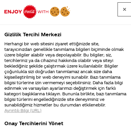
Tüm
Arama
Anasayfa
Haberler
Kapat
sorular
yap
Gizlilik Tercihi Merkezi
Arama yap
Herhangi bir web sitesini ziyaret ettiğinizde site,
Anasayfa
Sorular
Tüm Sorular
2007. Sayfa
tarayıcınızdan genellikle tanımlama bilgileri biçiminde olmak
üzere bilgiler alabilir veya depolayabilir. Bu bilgiler; siz,
Coca-
Coca-
Tüm sorular
Coca-Cola
Coca cola
tercihleriniz ya da cihazınız hakkında olabilir veya siteyi
Cola'nın
Cola’yı
nerenin
İsrail malı mı
Filistin'de
kim
beklediğiniz şekilde çalıştırmak üzere kullanılabilir. Bilgiler
malı?
Yani ...
fabr...
buldu?
çoğunlukla sizi doğrudan tanımlamaz ancak size daha
kişiselleştirilmiş bir web deneyimi sunabilir. Bazı tanımlama
Kurumsal
Kamp
bilgisi türlerine izin vermemeyi seçebilirsiniz. Daha fazla bilgi
edinmek ve varsayılan ayarlarımızı değiştirmek için farklı
4355 Soru
90 Soru
Tümü
Kurumsal
Kampanyalar
İçerik
kategori başlıklarına tıklayın. Bununla birlikte, bazı tanımlama
Coca-Cola
Kampany
bilgisi türlerini engellediğinizde site deneyiminiz ve
Şirketi
hakkınd
sunabildiğimiz hizmetler bu durumdan etkilenebilir.
hakkında
ettikleri
Ayrıntılı Bilgi (URL)
merak
Kampan
ettikleriniz.
koşulları
Olmayan isimler için bir talepte
Fabrikalarımız,
kampany
Onay Tercihlerini Yönet
sertifikalarımız,
tarihleri
bulunmak mümkün müdür ?
4
faaliyet
temini v