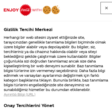
Tüm
Arama
Anasayfa
Haberler
Kapat
sorular
yap
Gizlilik Tercihi Merkezi
Arama yap
Herhangi bir web sitesini ziyaret ettiğinizde site,
Anasayfa
Sorular
Tüm Sorular
1987. Sayfa
tarayıcınızdan genellikle tanımlama bilgileri biçiminde olmak
üzere bilgiler alabilir veya depolayabilir. Bu bilgiler; siz,
Coca-
Coca-
Tüm sorular
Coca-Cola
Coca cola
tercihleriniz ya da cihazınız hakkında olabilir veya siteyi
Cola'nın
Cola’yı
nerenin
İsrail malı mı
Filistin'de
kim
beklediğiniz şekilde çalıştırmak üzere kullanılabilir. Bilgiler
malı?
Yani ...
fabr...
buldu?
çoğunlukla sizi doğrudan tanımlamaz ancak size daha
kişiselleştirilmiş bir web deneyimi sunabilir. Bazı tanımlama
Kurumsal
Kamp
bilgisi türlerine izin vermemeyi seçebilirsiniz. Daha fazla bilgi
edinmek ve varsayılan ayarlarımızı değiştirmek için farklı
4355 Soru
90 Soru
Tümü
Kurumsal
Kampanyalar
İçerik
kategori başlıklarına tıklayın. Bununla birlikte, bazı tanımlama
Coca-Cola
Kampany
bilgisi türlerini engellediğinizde site deneyiminiz ve
Şirketi
hakkınd
sunabildiğimiz hizmetler bu durumdan etkilenebilir.
hakkında
ettikleri
Ayrıntılı Bilgi (URL)
merak
Kampan
ettikleriniz.
koşulları
coca cola'
Coca-Cola'nın ilk
Fabrikalarımız,
kampany
Onay Tercihlerini Yönet
sertifikalarımız,
tarihleri
formülünü nerde
yıllarında iflas
4
faaliyet
temini v