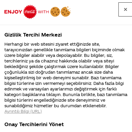
Tüm
Arama
Anasayfa
Haberler
Kapat
sorular
yap
Gizlilik Tercihi Merkezi
Arama yap
Herhangi bir web sitesini ziyaret ettiğinizde site,
Anasayfa
Sorular
Tüm Sorular
1901. Sayfa
tarayıcınızdan genellikle tanımlama bilgileri biçiminde olmak
üzere bilgiler alabilir veya depolayabilir. Bu bilgiler; siz,
Coca-
Coca-
Tüm sorular
Coca-Cola
Coca cola
tercihleriniz ya da cihazınız hakkında olabilir veya siteyi
Cola'nın
Cola’yı
nerenin
İsrail malı mı
Filistin'de
kim
beklediğiniz şekilde çalıştırmak üzere kullanılabilir. Bilgiler
malı?
Yani ...
fabr...
buldu?
çoğunlukla sizi doğrudan tanımlamaz ancak size daha
kişiselleştirilmiş bir web deneyimi sunabilir. Bazı tanımlama
Kurumsal
Kamp
bilgisi türlerine izin vermemeyi seçebilirsiniz. Daha fazla bilgi
edinmek ve varsayılan ayarlarımızı değiştirmek için farklı
4355 Soru
90 Soru
Tümü
Kurumsal
Kampanyalar
İçerik
kategori başlıklarına tıklayın. Bununla birlikte, bazı tanımlama
Coca-Cola
Kampany
bilgisi türlerini engellediğinizde site deneyiminiz ve
Şirketi
hakkınd
sunabildiğimiz hizmetler bu durumdan etkilenebilir.
hakkında
ettikleri
Ayrıntılı Bilgi (URL)
merak
Kampan
ettikleriniz.
koşulları
coca cola çok zengin kaynaklarıyla
Fabrikalarımız,
kampany
Onay Tercihlerini Yönet
sertifikalarımız,
tarihleri
mesrubatıyla tanınan bir isimdir acaba
4
faaliyet
temini v